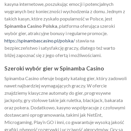
kasyna internetowe, poszukując emocji i potencjalnych
wygranych bez konieczności wychodzenia z domu. Jednym z
takich kasyn, które zyskało popularność w Polsce, jest
Spinamba Casino Polska
, platforma oferująca szeroki
wybór gier, atrakcyjne bonusy i regularne promocje.
https://spinambascasino.pl/polska/
stawia na
bezpieczeństwo i satysfakcję graczy, dlatego też warto
bliżej zapoznać się z jego ofertą i możliwościami.
Szeroki wybór gier w Spinamba Casino
Spinamba Casino oferuje bogaty katalog gier, który zadowoli
nawet najbardziej wymagających graczy. W ofercie
znajdziemy klasyczne automaty do gier, progresywne
jackpoty, gry stołowe takie jak ruletka, blackjack, bakarata
oraz pokera. Dodatkowo, kasyno współpracuje z czołowymi
dostawcami oprogramowania, takimi jak NetEnt,
Microgaming, Play’n GO i inni, co gwarantuje wysoką jakość
grafiki, płynność rozgrywki i uczciwość algorytmów. Gry są