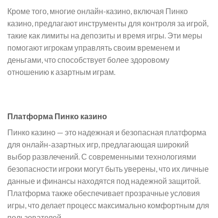
Кроме того, многие онлайн-казино, включая Пинко
казино, предлагают инструменты для контроля за игрой,
такие как лимиты на депозиты и время игры. Эти меры
помогают игрокам управлять своим временем и
деньгами, что способствует более здоровому
отношению к азартным играм.
Платформа Пинко казино
Пинко казино — это надежная и безопасная платформа
для онлайн-азартных игр, предлагающая широкий
выбор развлечений. С современными технологиями
безопасности игроки могут быть уверены, что их личные
данные и финансы находятся под надежной защитой.
Платформа также обеспечивает прозрачные условия
игры, что делает процесс максимально комфортным для
пользователей.