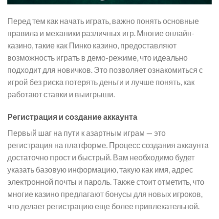
Перед тем как начать играть, важно понять основные
правила и механики различных игр. Многие онлайн-
казино, такие как Пинко казино, предоставляют
возможность играть в демо-режиме, что идеально
подходит для новичков. Это позволяет ознакомиться с
игрой без риска потерять деньги и лучше понять, как
работают ставки и выигрыши.
Регистрация и создание аккаунта
Первый шаг на пути к азартным играм — это
регистрация на платформе. Процесс создания аккаунта
достаточно прост и быстрый. Вам необходимо будет
указать базовую информацию, такую как имя, адрес
электронной почты и пароль. Также стоит отметить, что
многие казино предлагают бонусы для новых игроков,
что делает регистрацию еще более привлекательной.