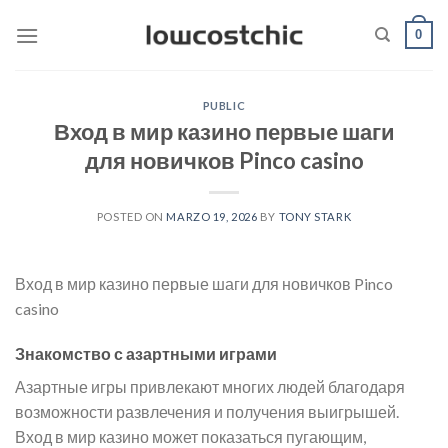
Saltar
0
al
contenido
PUBLIC
Вход в мир казино первые шаги
для новичков Pinco casino
POSTED ON
MARZO 19, 2026
BY
TONY STARK
Вход в мир казино первые шаги для новичков Pinco
casino
Знакомство с азартными играми
Азартные игры привлекают многих людей благодаря
возможности развлечения и получения выигрышей.
Вход в мир казино может показаться пугающим,