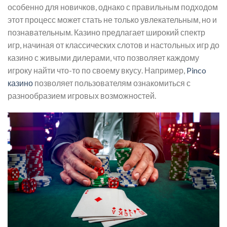
особенно для новичков, однако с правильным подходом
этот процесс может стать не только увлекательным, но и
познавательным. Казино предлагает широкий спектр
игр, начиная от классических слотов и настольных игр до
казино с живыми дилерами, что позволяет каждому
игроку найти что-то по своему вкусу. Например,
Pinco
казино
позволяет пользователям ознакомиться с
разнообразием игровых возможностей.