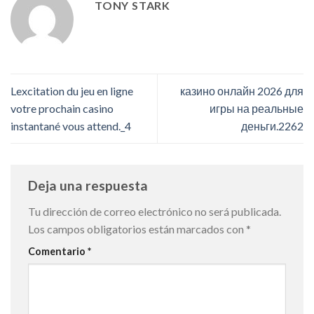
TONY STARK
Lexcitation du jeu en ligne
казино онлайн 2026 для
votre prochain casino
игры на реальные
instantané vous attend._4
деньги.2262
Deja una respuesta
Tu dirección de correo electrónico no será publicada.
Los campos obligatorios están marcados con
*
Comentario
*