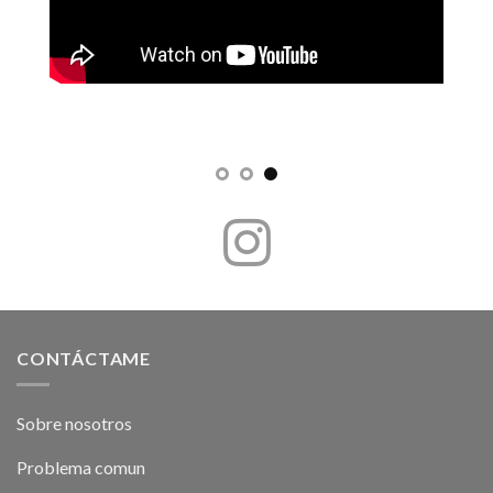
CONTÁCTAME
Sobre nosotros
Problema comun