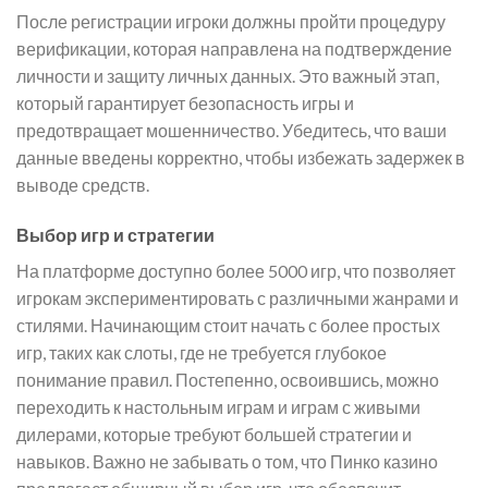
После регистрации игроки должны пройти процедуру
верификации, которая направлена на подтверждение
личности и защиту личных данных. Это важный этап,
который гарантирует безопасность игры и
предотвращает мошенничество. Убедитесь, что ваши
данные введены корректно, чтобы избежать задержек в
выводе средств.
Выбор игр и стратегии
На платформе доступно более 5000 игр, что позволяет
игрокам экспериментировать с различными жанрами и
стилями. Начинающим стоит начать с более простых
игр, таких как слоты, где не требуется глубокое
понимание правил. Постепенно, освоившись, можно
переходить к настольным играм и играм с живыми
дилерами, которые требуют большей стратегии и
навыков. Важно не забывать о том, что Пинко казино