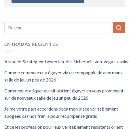
ENTRADAS RECIENTES
Aktuelle_Strategien_bewerten_die_Sicherheit_von_vegaz_casino
Comme commencer a égayer via en compagnie de anormaux
salle de jeu un peu de 2026
Comment pratiquer aurait obtient égayer en vous promenant
sur de nouveaux salle de jeu un peu du 2026
Je me votre part accordons deca mon place véritablement
apogées casinos fran is pour recompense gratis
Et ce les profession pour jeux veritablement résistants orient