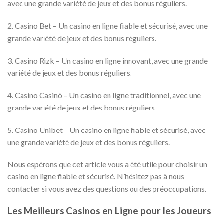
avec une grande variété de jeux et des bonus réguliers.
2. Casino Bet – Un casino en ligne fiable et sécurisé, avec une
grande variété de jeux et des bonus réguliers.
3. Casino Rizk – Un casino en ligne innovant, avec une grande
variété de jeux et des bonus réguliers.
4. Casino Casinò – Un casino en ligne traditionnel, avec une
grande variété de jeux et des bonus réguliers.
5. Casino Unibet – Un casino en ligne fiable et sécurisé, avec
une grande variété de jeux et des bonus réguliers.
Nous espérons que cet article vous a été utile pour choisir un
casino en ligne fiable et sécurisé. N’hésitez pas à nous
contacter si vous avez des questions ou des préoccupations.
Les Meilleurs Casinos en Ligne pour les Joueurs