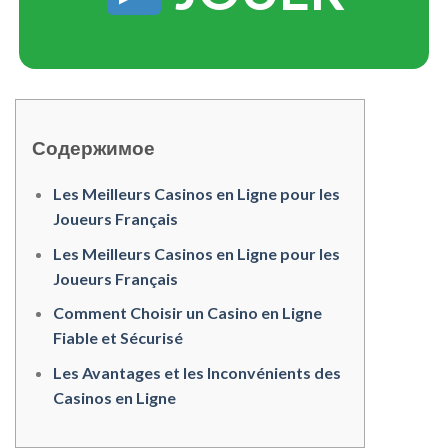
Содержимое
Les Meilleurs Casinos en Ligne pour les
Joueurs Français
Les Meilleurs Casinos en Ligne pour les
Joueurs Français
Comment Choisir un Casino en Ligne
Fiable et Sécurisé
Les Avantages et les Inconvénients des
Casinos en Ligne