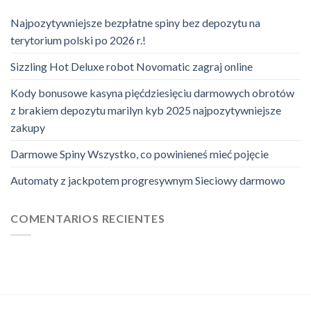
Najpozytywniejsze bezpłatne spiny bez depozytu na
terytorium polski po 2026 r.!
Sizzling Hot Deluxe robot Novomatic zagraj online
Kody bonusowe kasyna pięćdziesięciu darmowych obrotów
z brakiem depozytu marilyn kyb 2025 najpozytywniejsze
zakupy
Darmowe Spiny Wszystko, co powinieneś mieć pojęcie
Automaty z jackpotem progresywnym Sieciowy darmowo
COMENTARIOS RECIENTES