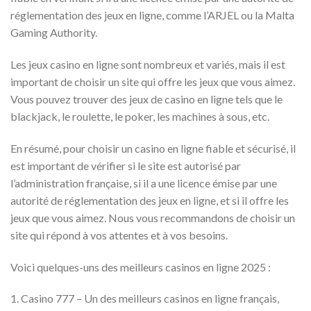
réglementation des jeux en ligne, comme l’ARJEL ou la Malta
Gaming Authority.
Les jeux casino en ligne sont nombreux et variés, mais il est
important de choisir un site qui offre les jeux que vous aimez.
Vous pouvez trouver des jeux de casino en ligne tels que le
blackjack, le roulette, le poker, les machines à sous, etc.
En résumé, pour choisir un casino en ligne fiable et sécurisé, il
est important de vérifier si le site est autorisé par
l’administration française, si il a une licence émise par une
autorité de réglementation des jeux en ligne, et si il offre les
jeux que vous aimez. Nous vous recommandons de choisir un
site qui répond à vos attentes et à vos besoins.
Voici quelques-uns des meilleurs casinos en ligne 2025 :
1. Casino 777 – Un des meilleurs casinos en ligne français,