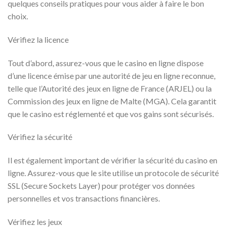
quelques conseils pratiques pour vous aider à faire le bon
choix.
Vérifiez la licence
Tout d’abord, assurez-vous que le casino en ligne dispose
d’une licence émise par une autorité de jeu en ligne reconnue,
telle que l’Autorité des jeux en ligne de France (ARJEL) ou la
Commission des jeux en ligne de Malte (MGA). Cela garantit
que le casino est réglementé et que vos gains sont sécurisés.
Vérifiez la sécurité
Il est également important de vérifier la sécurité du casino en
ligne. Assurez-vous que le site utilise un protocole de sécurité
SSL (Secure Sockets Layer) pour protéger vos données
personnelles et vos transactions financières.
Vérifiez les jeux