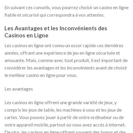
En suivant ces conseils, vous pourrez choisir un casino en ligne
fiable et sécurisé qui correspondra à vos attentes.
Les Avantages et les Inconvénients des
Casinos en Ligne
Les casinos en ligne ont connu un essor rapide ces dernières
années, offrant une expérience de jeu en ligne sécurisée et
amusante. Mais, comme avec tout produit, il est important de
considérer les avantages et les inconvénients avant de choisir
le meilleur casino en ligne pour vous.
Les avantages
Les casinos en ligne offrent une grande variété de jeux, y
compris les jeux de table, les machines à sous et les jeux de
cartes. Vous pouvez jouer à partir de votre ordinateur ou de
votre appareil mobile, partout où vous avez accès à internet.
De plus, les casinos en ligne offrent souvent des bonus et des