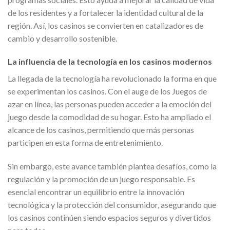
de los residentes y a fortalecer la identidad cultural de la
región. Así, los casinos se convierten en catalizadores de
cambio y desarrollo sostenible.
La influencia de la tecnología en los casinos modernos
La llegada de la tecnología ha revolucionado la forma en que
se experimentan los casinos. Con el auge de los Juegos de
azar en línea, las personas pueden acceder a la emoción del
juego desde la comodidad de su hogar. Esto ha ampliado el
alcance de los casinos, permitiendo que más personas
participen en esta forma de entretenimiento.
Sin embargo, este avance también plantea desafíos, como la
regulación y la promoción de un juego responsable. Es
esencial encontrar un equilibrio entre la innovación
tecnológica y la protección del consumidor, asegurando que
los casinos continúen siendo espacios seguros y divertidos