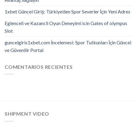
1xbet Güncel Giriş: Türkiye’den Spor Severler İçin Yeni Adres
Eglenceli ve Kazancli Oyun Deneyimi icin Gates of olympus
Slot
guncelgiris1xbet.com İncelemesi: Spor Tutkunları İçin Güncel
ve Güvenilir Portal
COMENTARIOS RECIENTES
SHIPMENT VIDEO