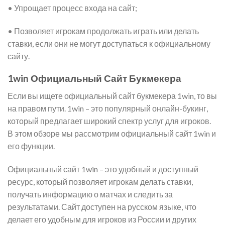
• Упрощает процесс входа на сайт;
• Позволяет игрокам продолжать играть или делать
ставки, если они не могут доступаться к официальному
сайту.
1win Официальный Сайт Букмекера
Если вы ищете официальный сайт букмекера 1win, то вы
на правом пути. 1win – это популярный онлайн-букинг,
который предлагает широкий спектр услуг для игроков.
В этом обзоре мы рассмотрим официальный сайт 1win и
его функции.
Официальный сайт 1win – это удобный и доступный
ресурс, который позволяет игрокам делать ставки,
получать информацию о матчах и следить за
результатами. Сайт доступен на русском языке, что
делает его удобным для игроков из России и других