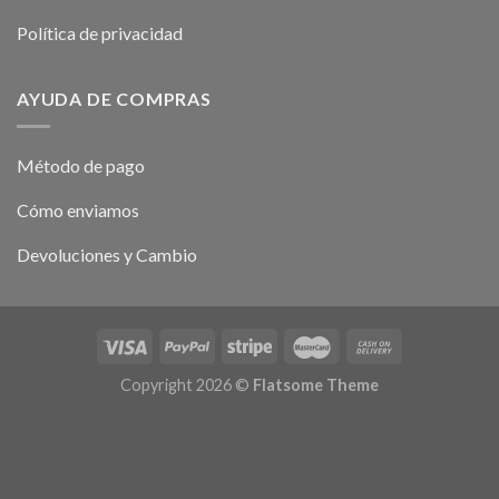
Política de privacidad
AYUDA DE COMPRAS
Método de pago
Cómo enviamos
Devoluciones y Cambio
Copyright 2026 ©
Flatsome Theme