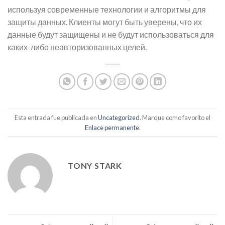
используя современные технологии и алгоритмы для
защиты данных. Клиенты могут быть уверены, что их
данные будут защищены и не будут использоваться для
каких-либо неавторизованных целей.
Esta entrada fue publicada en
Uncategorized
. Marque como favorito el
Enlace permanente
.
TONY STARK