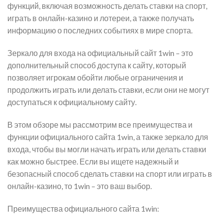
функций, включая возможность делать ставки на спорт,
играть в онлайн-казино и лотереи, а также получать
информацию о последних событиях в мире спорта.
Зеркало для входа на официальный сайт 1win – это
дополнительный способ доступа к сайту, который
позволяет игрокам обойти любые ограничения и
продолжить играть или делать ставки, если они не могут
доступаться к официальному сайту.
В этом обзоре мы рассмотрим все преимущества и
функции официального сайта 1win, а также зеркало для
входа, чтобы вы могли начать играть или делать ставки
как можно быстрее. Если вы ищете надежный и
безопасный способ сделать ставки на спорт или играть в
онлайн-казино, то 1win – это ваш выбор.
Преимущества официального сайта 1win: