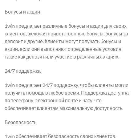
Бонусы и акции
1win предлагает различные бонусы и акции для своих
клиентов, включая приветственные бонусы, бонусы за
депозит и другие. Клиенты могут получать бонусы и
акции, если они выполняют определенные условия,
такие как депозит или участие в различных акциях.
24/7 поддержка
1win предлагает 24/7 поддержку, чтобы клиенты могли
получить помощь в любое время. Поддержка доступна
по телефону, электронной почте и чату, что
обеспечивает клиентам максимальную доступность.
Безопасность
1win обеспечивает безопасность своих клиентов,