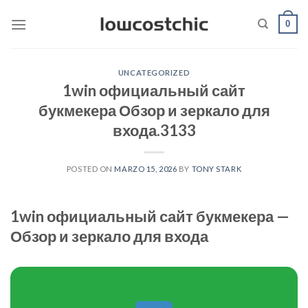
Saltar
0
al
contenido
UNCATEGORIZED
1win официальный сайт
букмекера Обзор и зеркало для
входа.3133
POSTED ON
MARZO 15, 2026
BY
TONY STARK
1win официальный сайт букмекера —
Обзор и зеркало для входа