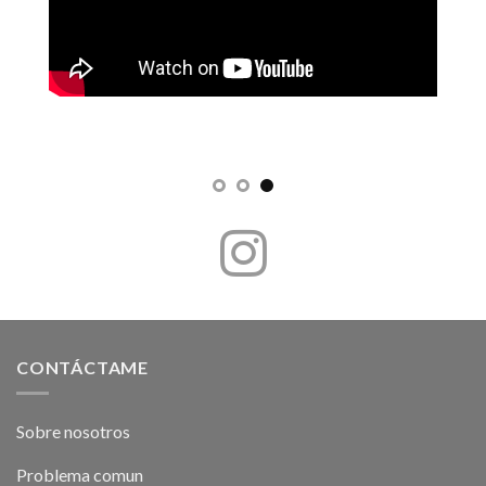
CONTÁCTAME
Sobre nosotros
Problema comun