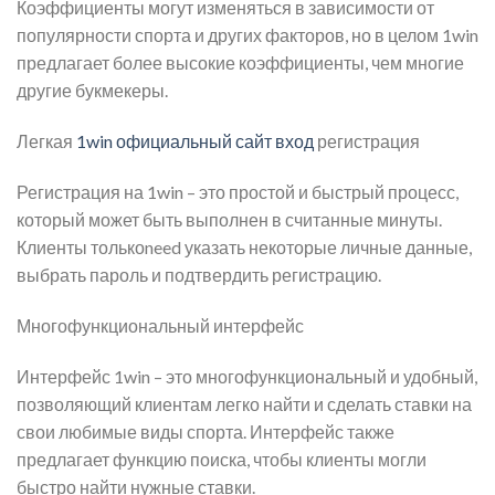
Коэффициенты могут изменяться в зависимости от
популярности спорта и других факторов, но в целом 1win
предлагает более высокие коэффициенты, чем многие
другие букмекеры.
Легкая
1win официальный сайт вход
регистрация
Регистрация на 1win – это простой и быстрый процесс,
который может быть выполнен в считанные минуты.
Клиенты толькоneed указать некоторые личные данные,
выбрать пароль и подтвердить регистрацию.
Многофункциональный интерфейс
Интерфейс 1win – это многофункциональный и удобный,
позволяющий клиентам легко найти и сделать ставки на
свои любимые виды спорта. Интерфейс также
предлагает функцию поиска, чтобы клиенты могли
быстро найти нужные ставки.