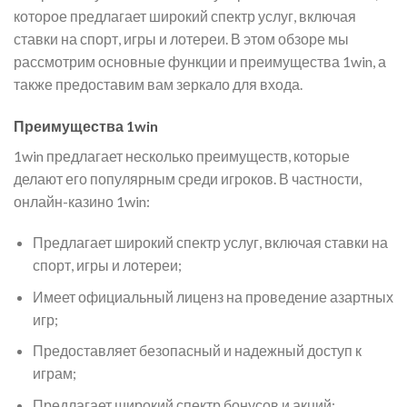
которое предлагает широкий спектр услуг, включая
ставки на спорт, игры и лотереи. В этом обзоре мы
рассмотрим основные функции и преимущества 1win, а
также предоставим вам зеркало для входа.
Преимущества 1win
1win предлагает несколько преимуществ, которые
делают его популярным среди игроков. В частности,
онлайн-казино 1win:
Предлагает широкий спектр услуг, включая ставки на
спорт, игры и лотереи;
Имеет официальный лиценз на проведение азартных
игр;
Предоставляет безопасный и надежный доступ к
играм;
Предлагает широкий спектр бонусов и акций;