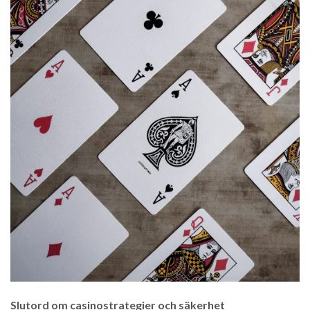
Slutord om casinostrategier och säkerhet