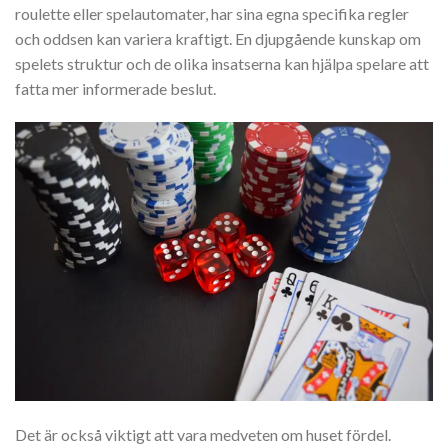
roulette eller spelautomater, har sina egna specifika regler
och oddsen kan variera kraftigt. En djupgående kunskap om
spelets struktur och de olika insatserna kan hjälpa spelare att
fatta mer informerade beslut.
Det är också viktigt att vara medveten om huset fördel.