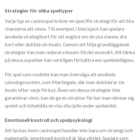
Strategier för olika speltyper
Varje typ av casinospel kräver en specifik strategi för att öka
chanserna att vinna. Till exempel, i blackjack kan spelare
använda strategikort för att avgöra om de ska stanna, dra
kort eller dubbla sin insats. Genom att följa grundläggande
strategier kan man reducera husets fördel avsevärt. Att tänka
på dessa aspekter kan verkligen förbättra ens spelintelligens.
För spel som roulette kan man överväga att använda
satsningssystem, som Martingale, där man dubblerar sin
insats efter varje förlust. Även om dessa strategier inte
garanterar vinst, kan de ge en struktur för hur man närmar sig
spelet och bibehålla en viss disciplin under spelandet.
Emotionell kontroll och spelpsykologi
Att lyckas inom casinospel handlar inte bara om strategi och
matematik; emotionell kontroll är lika viktigt. Spelare som