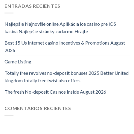
ENTRADAS RECIENTES
Najlepšie Najnovšie online Aplikácia ice casino pre iOS
kasína Najlepšie stránky zadarmo Hrajte
Best 15 Us Internet casino Incentives & Promotions August
2026
Game Listing
Totally free revolves no-deposit bonuses 2025 Better United
kingdom totally free twist also offers
The fresh No-deposit Casinos Inside August 2026
COMENTARIOS RECIENTES