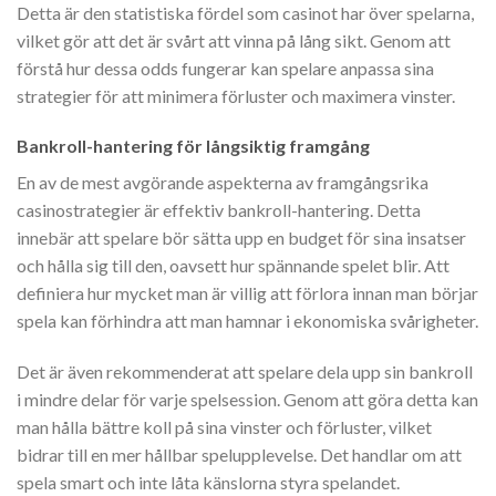
Detta är den statistiska fördel som casinot har över spelarna,
vilket gör att det är svårt att vinna på lång sikt. Genom att
förstå hur dessa odds fungerar kan spelare anpassa sina
strategier för att minimera förluster och maximera vinster.
Bankroll-hantering för långsiktig framgång
En av de mest avgörande aspekterna av framgångsrika
casinostrategier är effektiv bankroll-hantering. Detta
innebär att spelare bör sätta upp en budget för sina insatser
och hålla sig till den, oavsett hur spännande spelet blir. Att
definiera hur mycket man är villig att förlora innan man börjar
spela kan förhindra att man hamnar i ekonomiska svårigheter.
Det är även rekommenderat att spelare dela upp sin bankroll
i mindre delar för varje spelsession. Genom att göra detta kan
man hålla bättre koll på sina vinster och förluster, vilket
bidrar till en mer hållbar spelupplevelse. Det handlar om att
spela smart och inte låta känslorna styra spelandet.