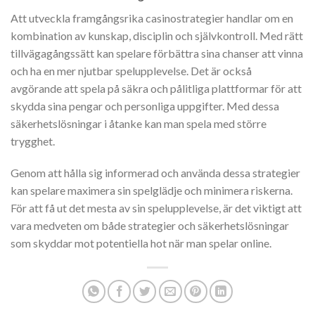
Att utveckla framgångsrika casinostrategier handlar om en
kombination av kunskap, disciplin och självkontroll. Med rätt
tillvägagångssätt kan spelare förbättra sina chanser att vinna
och ha en mer njutbar spelupplevelse. Det är också
avgörande att spela på säkra och pålitliga plattformar för att
skydda sina pengar och personliga uppgifter. Med dessa
säkerhetslösningar i åtanke kan man spela med större
trygghet.
Genom att hålla sig informerad och använda dessa strategier
kan spelare maximera sin spelglädje och minimera riskerna.
För att få ut det mesta av sin spelupplevelse, är det viktigt att
vara medveten om både strategier och säkerhetslösningar
som skyddar mot potentiella hot när man spelar online.