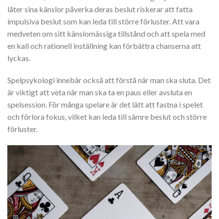
låter sina känslor påverka deras beslut riskerar att fatta
impulsiva beslut som kan leda till större förluster. Att vara
medveten om sitt känslomässiga tillstånd och att spela med
en kall och rationell inställning kan förbättra chanserna att
lyckas.
Spelpsykologi innebär också att förstå när man ska sluta. Det
är viktigt att veta när man ska ta en paus eller avsluta en
spelsession. För många spelare är det lätt att fastna i spelet
och förlora fokus, vilket kan leda till sämre beslut och större
förluster.