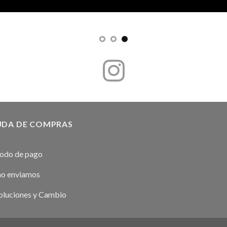
UDA DE COMPRAS
odo de pago
o enviamos
luciones y Cambio