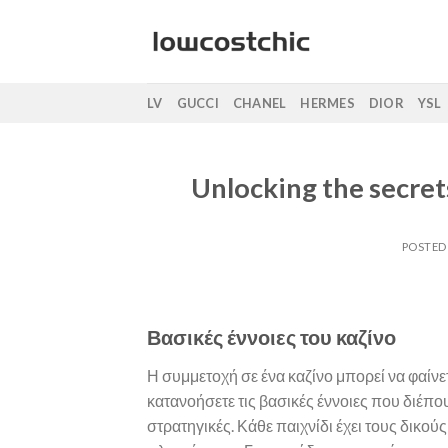
Saltar
al
contenido
LV
GUCCI
CHANEL
HERMES
DIOR
YSL
Unlocking the secrets
POSTED
Βασικές έννοιες του καζίνο
Η συμμετοχή σε ένα καζίνο μπορεί να φαίνετ
κατανοήσετε τις βασικές έννοιες που διέπουν
στρατηγικές. Κάθε παιχνίδι έχει τους δικού