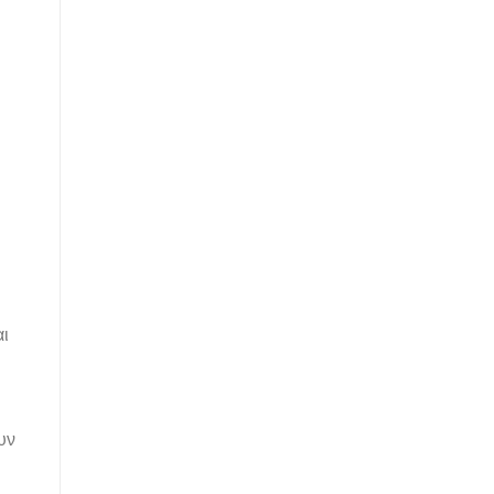
αι
υν