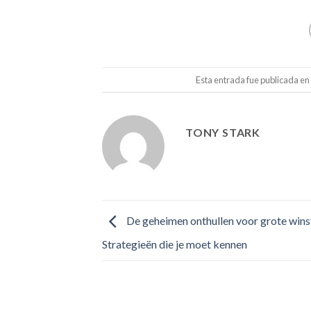
Esta entrada fue publicada en
TONY STARK
De geheimen onthullen voor grote winst
Strategieën die je moet kennen