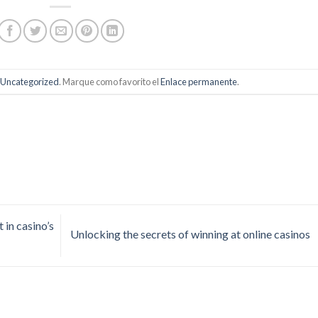
Uncategorized
. Marque como favorito el
Enlace permanente
.
 in casino’s
Unlocking the secrets of winning at online casinos