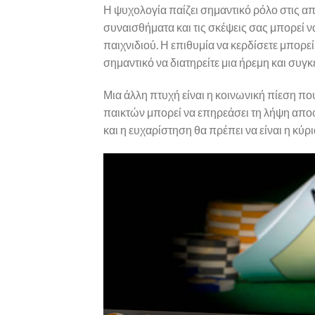
Η ψυχολογία παίζει σημαντικό ρόλο στις απ
συναισθήματα και τις σκέψεις σας μπορεί να
παιχνιδιού. Η επιθυμία να κερδίσετε μπορεί
σημαντικό να διατηρείτε μια ήρεμη και συγ
Μια άλλη πτυχή είναι η κοινωνική πίεση π
παικτών μπορεί να επηρεάσει τη λήψη αποφάσ
και η ευχαρίστηση θα πρέπει να είναι η κύρ