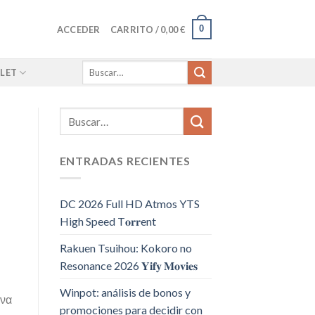
0
ACCEDER
CARRITO /
0,00
€
Buscar
LET
por:
ENTRADAS RECIENTES
DC 2026 Full HD Atmos YTS
High Speed T𝐨𝐫𝐫ent
Rakuen Tsuihou: Kokoro no
Resonance 2026 𝐘𝐢𝐟𝐲 𝐌𝐨𝐯𝐢𝐞𝐬
Winpot: análisis de bonos y
ένα
promociones para decidir con