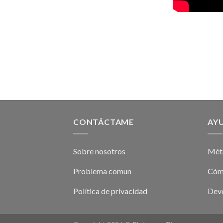
CONTÁCTAME
AY
Sobre nosotros
Mét
Problema comun
Cóm
Política de privacidad
Devo