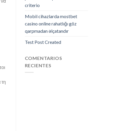
 να
criterio
Mobil cihazlarda mostbet
casino online rahatlığı göz
qarpmadan əlçatandır
Test Post Created
COMENTARIOS
RECIENTES
ποι
 τη