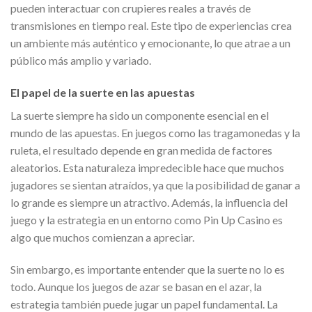
pueden interactuar con crupieres reales a través de
transmisiones en tiempo real. Este tipo de experiencias crea
un ambiente más auténtico y emocionante, lo que atrae a un
público más amplio y variado.
El papel de la suerte en las apuestas
La suerte siempre ha sido un componente esencial en el
mundo de las apuestas. En juegos como las tragamonedas y la
ruleta, el resultado depende en gran medida de factores
aleatorios. Esta naturaleza impredecible hace que muchos
jugadores se sientan atraídos, ya que la posibilidad de ganar a
lo grande es siempre un atractivo. Además, la influencia del
juego y la estrategia en un entorno como Pin Up Casino es
algo que muchos comienzan a apreciar.
Sin embargo, es importante entender que la suerte no lo es
todo. Aunque los juegos de azar se basan en el azar, la
estrategia también puede jugar un papel fundamental. La