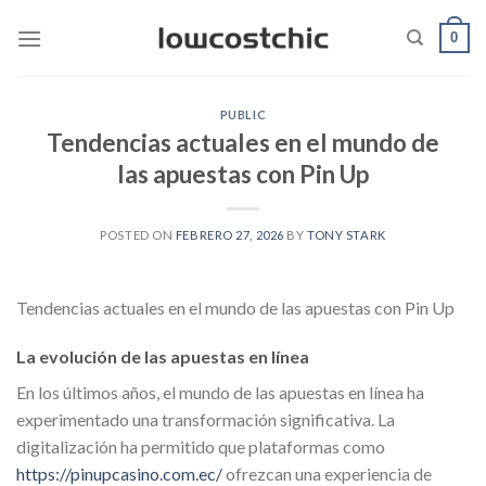
Saltar
0
al
contenido
PUBLIC
Tendencias actuales en el mundo de
las apuestas con Pin Up
POSTED ON
FEBRERO 27, 2026
BY
TONY STARK
Tendencias actuales en el mundo de las apuestas con Pin Up
La evolución de las apuestas en línea
En los últimos años, el mundo de las apuestas en línea ha
experimentado una transformación significativa. La
digitalización ha permitido que plataformas como
https://pinupcasino.com.ec/
ofrezcan una experiencia de