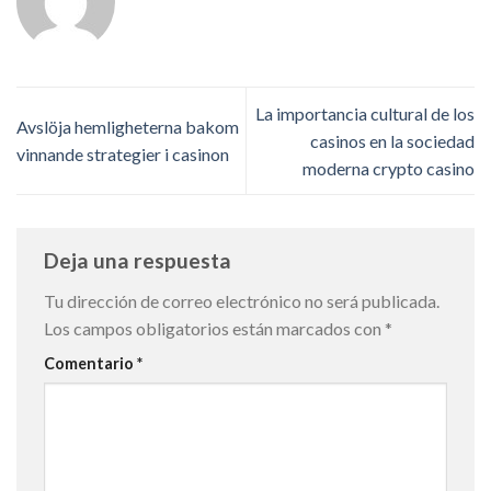
La importancia cultural de los
Avslöja hemligheterna bakom
casinos en la sociedad
vinnande strategier i casinon
moderna crypto casino
Deja una respuesta
Tu dirección de correo electrónico no será publicada.
Los campos obligatorios están marcados con
*
Comentario
*