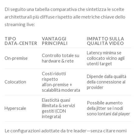
Di seguito una tabella comparativa che sintetizza le scelte
architetturali più diffuse rispetto alle metriche chiave dello
streaming live:
TIPO
VANTAGGI
IMPATTO SULLA
DATA‑CENTER
PRINCIPALI
QUALITÀ VIDEO
Latency minima se
Controllo totale su
On‑premise
collocato vicino agli
hardware & rete
utenti target
Costi ridotti
Dipende dalla qualità
rispetto
Colocation
della connessione al
all’on‑premise +
provider
scalabilità moderata
Elasticità quasi
Possibile aumento
illimitata & servizi
Hyperscale
della jitter se i nodi
gestiti (CDN
sono lontani dal player
integrata)
Le configurazioni adottate da tre leader—senza citare nomi