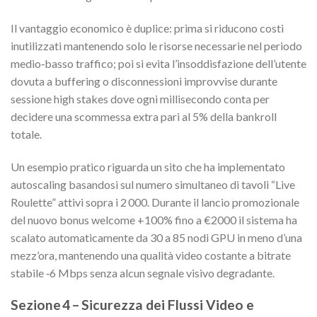
Il vantaggio economico è duplice: prima si riducono costi
inutilizzati mantenendo solo le risorse necessarie nel periodo
medio‐basso traffico; poi si evita l’insoddisfazione dell’utente
dovuta a buffering o disconnessioni improvvise durante
sessione high stakes dove ogni millisecondo conta per
decidere una scommessa extra pari al 5% della bankroll
totale.​
Un esempio pratico riguarda un sito che ha implementato
autoscaling basandosi sul numero simultaneo di tavoli “Live
Roulette” attivi sopra i 2 000​. Durante il lancio promozionale
del nuovo bonus welcome +100% fino a €2000 il sistema ha
scalato automaticamente da 30 a 85 nodi GPU in meno d’una
mezz’ora, mantenendo una qualità video costante a bitrate
stabile ‑6 Mbps senza alcun segnale visivo degradante.
Sezione 4 – Sicurezza dei Flussi Video e