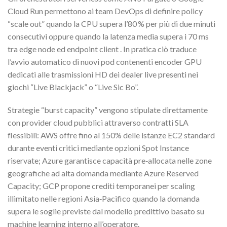
Cloud Run permettono ai team DevOps di definire policy
“scale out” quando la CPU supera l’80 % per più di due minuti
consecutivi oppure quando la latenza media supera i 70 ms
tra edge node ed endpoint client . In pratica ciò traduce
l’avvio automatico di nuovi pod contenenti encoder GPU
dedicati alle trasmissioni HD dei dealer live presenti nei
giochi “Live Blackjack” o “Live Sic Bo”.
Strategie “burst capacity” vengono stipulate direttamente
con provider cloud pubblici attraverso contratti SLA
flessibili: AWS offre fino al 150% delle istanze EC2 standard
durante eventi critici mediante opzioni Spot Instance
riservate; Azure garantisce capacità pre‐allocata nelle zone
geografiche ad alta domanda mediante Azure Reserved
Capacity; GCP propone crediti temporanei per scaling
illimitato nelle regioni Asia‐Pacifico quando la domanda
supera le soglie previste dal modello predittivo basato su
machine learning interno all’operatore.​