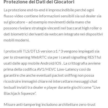
Protezione dei Dati dei Giocatori
La protezione end‑to‑end è imprescindibile perché ogni
flusso video contiene informazioni sensibili sia sul dealer sia
sul giocatore – ad esempio movimenti della mano che
possono rivelare strategie vincenti nel baccarat high roller o
dati biometrici derivanti da webcam integrate nei dispositivi
mobili moderni.​
I protocolli TLS/DTLS version ≥1​.^3 vengono impiegati sia
per lo streaming WebRTC sia per i canali signalling RESTful
usati dalle app mobile Android/iOS . La crittografia avviene
prima della codifica AV1/HEVC Low-Latency così da
garantire che anche eventuali packet sniffing non possa
ricostruire immagini chiare né intercettare messaggi chat
testuali inviati tra dealer e player durante giochi come “Live
Blackjack Squeeze”.
Misure anti‑tampering includono architetture zero‑trust