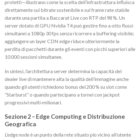
protetti—illustrano come la scelta dell’infrastruttura influisca
direttamente sul bitrate sostenibile e sul frame rate stabile
durante una partita a Baccarat Live con RTP del 98 %. Un
server dotato di GPU Nvidia T4 può gestire fino a otto flussi
simultanei a 1080p 30 fps senza ricorrere a buffering visibile;
aggiungere un layer CDN edge riduce ulteriormente la
perdita di pacchetti durante gli eventi con picchi superiori alle
10 000 sessioni simultanee.
In sintesi, l’architettura server determina la capacità del
dealer live di mantenere alta la qualità dell’immagine anche
quando gli utenti richiedono bonus del 200 % su slot come
“Starburst” o quando partecipano a tornei con jackpot
progressivi multi‑milionari.
Sezione 2 – Edge Computing e Distribuzione
Geografica
L’edge node è un punto della rete situato più vicino all’utente