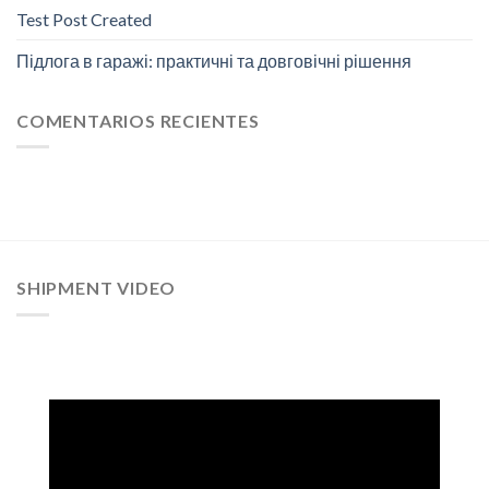
Test Post Created
Підлога в гаражі: практичні та довговічні рішення
COMENTARIOS RECIENTES
SHIPMENT VIDEO