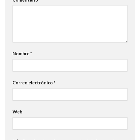
Nombre
*
Correo electrónico
*
Web