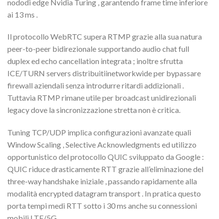
nododi edge Nvidia Turing , garantendo frame time inferiore
ai ​13 ms​ .
Il protocollo WebRTC supera RTMP grazie alla sua natura
peer-to-peer bidirezionale supportando audio chat full
duplex ed echo cancellation integrata ; inoltre sfrutta
ICE/TURN servers distribuitiinetworkwide per bypassare
firewall aziendali senza introdurre ritardi addizionali .
Tuttavia RTMP rimane utile per broadcast unidirezionali
legacy dove la sincronizzazione stretta non è critica.​
Tuning TCP/UDP implica configurazioni avanzate quali
Window Scaling , Selective Acknowledgments ed utilizzo
opportunistico del protocollo QUIC sviluppato da Google :
QUIC riduce drasticamente RTT grazie all’eliminazione del
three-way handshake iniziale , passando rapidamente alla
modalità encrypted datagram transport . In pratica questo
porta tempi medi RTT sotto i ​30 ms​ anche su connessioni
mobili LTE/5G .