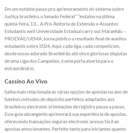
Em um notable passo pro aprimoramento do sistema sobre
Justiça brasileiro, u Senado Federal” “instalou na última
quinta-feira, 13… A Pró-Reitoria de Extensão e Assuntos
Estudantis weil Universidade Estadual carry out Maranhão –
PROEXAE/UEMA, torna público u resultado final de auxílios
estudantis sobre 2024. Aqui, cada liga, cada competicion,
desde nosso adorado Brasileirão até since gloriosas disputas
de uma Liga dos Campeões, é uma porta aberta para o
extraordinário.
Cassino Ao Vivo
Saiba mais relacionada as várias opções de apostas no ano de
futebol, métodos de depósito perfeitos adaptados aos
brasileiros electronic orientações de registro passo a passo.
Esse guia abrangente aprimorará sua experiência de apostas,
oferecendo transações seguras electronic acesso fácil an
apostas emocionantes. Perfeito tanto para iniciantes quanto