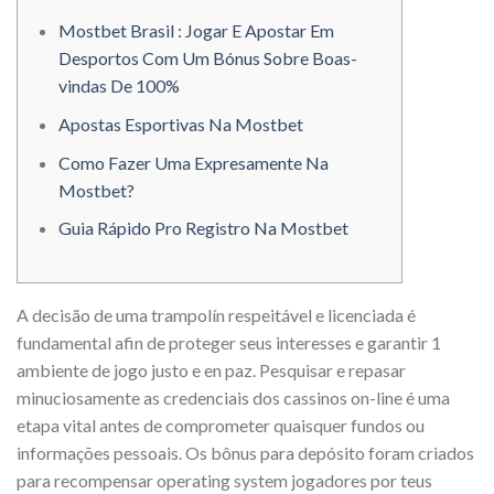
Mostbet Brasil : Jogar E Apostar Em
Desportos Com Um Bónus Sobre Boas-
vindas De 100%
Apostas Esportivas Na Mostbet
Como Fazer Uma Expresamente Na
Mostbet?
Guia Rápido Pro Registro Na Mostbet
A decisão de uma trampolín respeitável e licenciada é
fundamental afin de proteger seus interesses e garantir 1
ambiente de jogo justo e en paz. Pesquisar e repasar
minuciosamente as credenciais dos cassinos on-line é uma
etapa vital antes de comprometer quaisquer fundos ou
informações pessoais. Os bônus para depósito foram criados
para recompensar operating system jogadores por teus