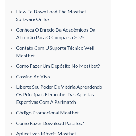
How To Down Load The Mostbet
Software On Ios
Conheça O Enredo Da Acadêmicos Da
Abolição Para O Comparsa 2025
Contato Com U Suporte Técnico Weil
Mostbet
Como Fazer Um Depósito No Mostbet?
Cassino Ao Vivo
Liberte Seu Poder De Vitória Aprendendo
Os Principais Elementos Das Apostas
Esportivas Com A Parimatch
Código Promocional Mostbet
Como Fazer Download Para Ios?
Aplicativos Móveis Mostbet