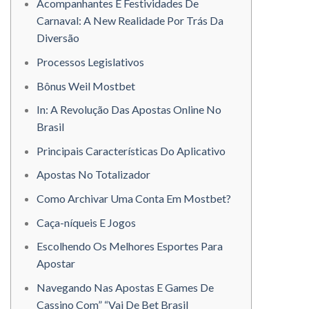
Acompanhantes E Festividades De
Carnaval: A New Realidade Por Trás Da
Diversão
Processos Legislativos
Bônus Weil Mostbet
In: A Revolução Das Apostas Online No
Brasil
Principais Características Do Aplicativo
Apostas No Totalizador
Como Archivar Uma Conta Em Mostbet?
Caça-níqueis E Jogos
Escolhendo Os Melhores Esportes Para
Apostar
Navegando Nas Apostas E Games De
Cassino Com” “Vai De Bet Brasil