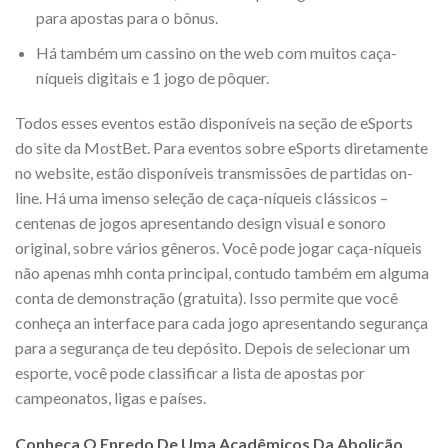
para apostas para o bônus.
Há também um cassino on the web com muitos caça-
níqueis digitais e 1 jogo de pôquer.
Todos esses eventos estão disponíveis na seção de eSports
do site da MostBet. Para eventos sobre eSports diretamente
no website, estão disponíveis transmissões de partidas on-
line. Há uma imenso seleção de caça-níqueis clássicos –
centenas de jogos apresentando design visual e sonoro
original, sobre vários gêneros. Você pode jogar caça-níqueis
não apenas mhh conta principal, contudo também em alguma
conta de demonstração (gratuita). Isso permite que você
conheça an interface para cada jogo apresentando segurança
para a segurança de teu depósito. Depois de selecionar um
esporte, você pode classificar a lista de apostas por
campeonatos, ligas e países.
Conheça O Enredo De Uma Acadêmicos Da Abolição