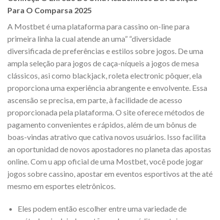
Para O Comparsa 2025
A Mostbet é uma plataforma para cassino on-line para
primeira linha la cual atende an uma” “diversidade
diversificada de preferências e estilos sobre jogos. De uma
ampla seleção para jogos de caça-níqueis a jogos de mesa
clássicos, asi como blackjack, roleta electronic pôquer, ela
proporciona uma experiência abrangente e envolvente. Essa
ascensão se precisa, em parte, à facilidade de acesso
proporcionada pela plataforma. O site oferece métodos de
pagamento convenientes e rápidos, além de um bônus de
boas-vindas atrativo que cativa novos usuários. Isso facilita
an oportunidad de novos apostadores no planeta das apostas
online. Com u app oficial de uma Mostbet, você pode jogar
jogos sobre cassino, apostar em eventos esportivos at the até
mesmo em esportes eletrônicos.
Eles podem então escolher entre uma variedade de