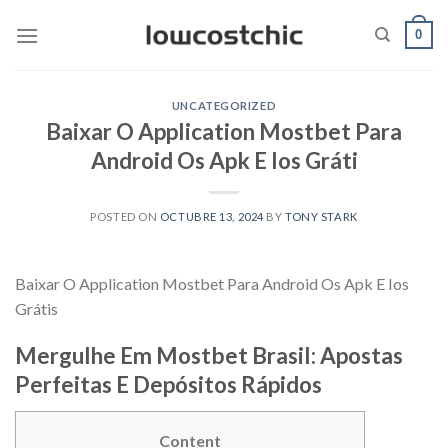
Saltar
0
al
contenido
UNCATEGORIZED
Baixar O Application Mostbet Para
Android Os Apk E Ios Gráti
POSTED ON
OCTUBRE 13, 2024
BY
TONY STARK
Baixar O Application Mostbet Para Android Os Apk E Ios
Grátis
Mergulhe Em Mostbet Brasil: Apostas
Perfeitas E Depósitos Rápidos
Content