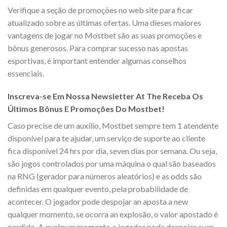
Verifique a seção de promoções no web site para ficar
atualizado sobre as últimas ofertas. Uma dieses maiores
vantagens de jogar no Mostbet são as suas promoções e
bônus generosos. Para comprar sucesso nas apostas
esportivas, é important entender algumas conselhos
essenciais.
Inscreva-se Em Nossa Newsletter At The Receba Os
Últimos Bônus E Promoções Do Mostbet!
Caso precise de um auxílio, Mostbet sempre tem 1 atendente
disponível para te ajudar, um serviço de suporte ao cliente
fica disponível 24 hrs por dia, seven dias por semana. Ou seja,
são jogos controlados por uma máquina o qual são baseados
na RNG (gerador para números aleatórios) e as odds são
definidas em qualquer evento, pela probabilidade de
acontecer. O jogador pode despojar an aposta a new
qualquer momento, se ocorra an explosão, o valor apostado é
perdido. A qualquer momento o jogador pode despojar suan