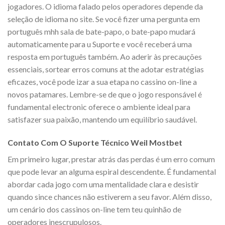
jogadores. O idioma falado pelos operadores depende da
seleção de idioma no site. Se você fizer uma pergunta em
português mhh sala de bate-papo, o bate-papo mudará
automaticamente para u Suporte e você receberá uma
resposta em português também. Ao aderir às precauções
essenciais, sortear erros comuns at the adotar estratégias
eficazes, você pode izar a sua etapa no cassino on-line a
novos patamares. Lembre-se de que o jogo responsável é
fundamental electronic oferece o ambiente ideal para
satisfazer sua paixão, mantendo um equilíbrio saudável.
Contato Com O Suporte Técnico Weil Mostbet
Em primeiro lugar, prestar atrás das perdas é um erro comum
que pode levar an alguma espiral descendente. É fundamental
abordar cada jogo com uma mentalidade clara e desistir
quando since chances não estiverem a seu favor. Além disso,
um cenário dos cassinos on-line tem teu quinhão de
operadores inescrupulosos.