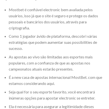
Mostbet é confiável electronic bem avaliada pelos
usuários, isso já que o site é seguro e protege os dados
pessoais e bancários dos usuários, através para
criptografia.
Como 1 jogador ávido de plataforma, descobri várias
estratégias que podem aumentar suas possibilities de
sucesso.
As apostas ao vivo são limitadas aos esportes mais
populares, com a confianza de que as apostas nos
campeonatos atuais estarão presentes.
É a new casa de apostas internacional MostBet. com que
estamos considerando aqui.
Seja qual for o seu esporte favorito, você encontrará
inúmeras opções para apostar electronic se entreter.
Ela é necessária para asegurar a legitimidade dieses