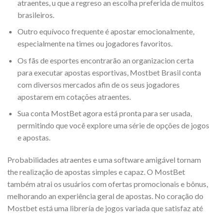
atraentes, u que a regreso an escolha preferida de muitos
brasileiros.
Outro equívoco frequente é apostar emocionalmente,
especialmente na times ou jogadores favoritos.
Os fãs de esportes encontrarão an organizacion certa
para executar apostas esportivas, Mostbet Brasil conta
com diversos mercados afin de os seus jogadores
apostarem em cotações atraentes.
Sua conta MostBet agora está pronta para ser usada,
permitindo que você explore uma série de opções de jogos
e apostas.
Probabilidades atraentes e uma software amigável tornam
the realização de apostas simples e capaz. O MostBet
também atrai os usuários com ofertas promocionais e bônus,
melhorando an experiência geral de apostas. No coração do
Mostbet está uma librería de jogos variada que satisfaz até