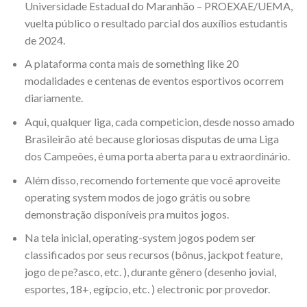
Universidade Estadual do Maranhão – PROEXAE/UEMA,
vuelta público o resultado parcial dos auxílios estudantis
de 2024.
A plataforma conta mais de something like 20
modalidades e centenas de eventos esportivos ocorrem
diariamente.
Aqui, qualquer liga, cada competicion, desde nosso amado
Brasileirão até because gloriosas disputas de uma Liga
dos Campeões, é uma porta aberta para u extraordinário.
Além disso, recomendo fortemente que você aproveite
operating system modos de jogo grátis ou sobre
demonstração disponíveis pra muitos jogos.
Na tela inicial, operating-system jogos podem ser
classificados por seus recursos (bônus, jackpot feature,
jogo de pe?asco, etc. ), durante gênero (desenho jovial,
esportes, 18+, egípcio, etc. ) electronic por provedor.