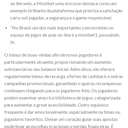
on the web, a Mostbet sony ericsson destaca como um
exemplo brilhante da plataforma que prioriza a satisfação
carry out jogador, a segurança e o game responsável.
“No Brasil, um dos mais importantes concorrentes no
espaço de jogos de azar on-line é a mostbet1. possuindo.
br.
O bônus de boas-vindas afin de novos jogadores é
particularmente atraente, proporcionando um aumento
substancial no seu balance inicial. Além disso, ele oferece
regularmente bônus de recarga, ofertas de cashback e outras
campanhas promocionais, garantindo o qual as recompensas
continuem chegando para os jogadores fiéis. Os jogadores
podem examinar uma rica biblioteca de jogos, categorizada
para aumentar a great acessibilidade. Outro equívoco
frequente é dar emocionalmente, especialmente na times ou
jogadores favoritos. Deixar um coração guiar suas apostas
pode levar an escolhas irracionais e perdas financeiras. É