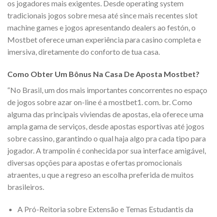
os jogadores mais exigentes. Desde operating system
tradicionais jogos sobre mesa até since mais recentes slot
machine games e jogos apresentando dealers ao festón, o
Mostbet oferece uman experiência para casino completa e
imersiva, diretamente do conforto de tua casa.
Como Obter Um Bônus Na Casa De Aposta Mostbet?
“No Brasil, um dos mais importantes concorrentes no espaço
de jogos sobre azar on-line é a mostbet1. com. br. Como
alguma das principais viviendas de apostas, ela oferece uma
ampla gama de serviços, desde apostas esportivas até jogos
sobre cassino, garantindo o qual haja algo pra cada tipo para
jogador. A trampolín é conhecida por sua interface amigável,
diversas opções para apostas e ofertas promocionais
atraentes, u que a regreso an escolha preferida de muitos
brasileiros.
A Pró-Reitoria sobre Extensão e Temas Estudantis da