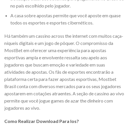
no país escolhido pelo jogador.
A casa sobre apostas permite que você aposte em quase
todos os esportes e esportes cibernéticos.
Há também um cassino across the internet com muitos caça-
níqueis digitais e um jogo de pôquer. O compromisso da
MostBet em oferecer uma experiência para apostas
esportivas ampla e envolvente ressalta seu apelo aos
jogadores que buscam emoção e variedade em suas
atividades de apostas. Os fãs de esportes encontrarão a
plataforma certa para fazer apostas esportivas, Mostbet
Brasil conta com diversos mercados para os seus jogadores
apostarem em cotações atraentes. A seção de cassino ao vivo
permite que você jogue games de azar the dinheiro com
jogadores ao vivo.
Como Realizar Download Para Ios?