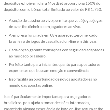
depósitos e, hoje em dia, a MostBet proporciona 150% do
depósito, com o bônus total limitado ao valor de R$ 1. 750.
A seção de cassino ao vivo permite que você jogue jogos
de azar the dinheiro com jogadores ao vivo.
A empresa foi criada em 08 e apareceu zero mercado
brasileiro de jogos de casualidad on-line em this year.
Cada opção garante transações con seguridad adaptadas
ao mercado brasileiro.
Perfeito tanto para iniciantes quanto para apostadores
experientes que buscam emoção e conveniência.
Isso facilita an oportunidad de novos apostadores no
mundo das apostas online.
Isso é particularmente importante para os jogadores
brasileiros, pois ajuda a tomar decisões informadas,
garantindo alguma experiência de jogo on-line segura at the