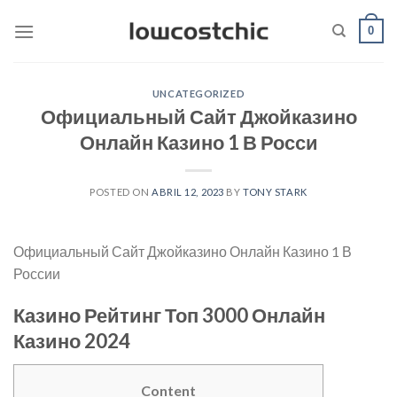
Saltar
0
al
contenido
UNCATEGORIZED
Официальный Сайт Джойказино
Онлайн Казино 1 В Росси
POSTED ON
ABRIL 12, 2023
BY
TONY STARK
Официальный Сайт Джойказино Онлайн Казино 1 В
России
Казино Рейтинг Топ 3000 Онлайн
Казино 2024
Content