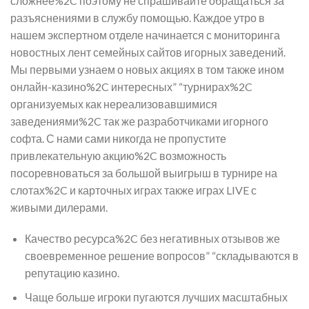
сложнее%2C поэтому не спрашивайте обращаться за
разъяснениями в службу помощью. Каждое утро в
нашем экспертном отделе начинается с мониторинга
новостных лент семейных сайтов игорных заведений.
Мы первыми узнаем о новых акциях в том также ином
онлайн-казино%2C интересных” “турнирах%2C
организуемых как нереализовавшимися
заведениями%2C так же разработчиками игорного
софта. С нами сами никогда не пропустите
привлекательную акцию%2C возможность
посоревноваться за большой выигрыш в турнире на
слотах%2C и карточных играх также играх LIVE с
живыми дилерами.
Качество ресурса%2C без негативных отзывов же
своевременное решение вопросов” “складываются в
репутацию казино.
Чаще больше игроки пугаются лучших масштабных