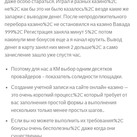
даже особо стараться. Играл и разных казино%2C
не%2C как бы это ни было казалось%2C везде какие же
запарки с выводом денег. После непродолжительного
перебора казино%2C не остановился на казино Вавада
999%2C Регистрация заняла минут 5%2C потом
накинули мне бонусов еще а я начал крутить. Вывод
денег в карту занял них меня 2 дольше%2C а само
зачисление зашло уже спустя час.
Поэтому для нас а КМ выбор одним десятков
провайдеров – показатель солидности площадки.
Создание учетной записи на сайте онлайн-казино —
это очень короткий процесс%2C который требует от
вас заполнения простой формы а выполнения
нескольких только менее простых шагов..
Если вы но можете выполнить их требования%2C
бонусы очень бесполезны%2C даже когда они
существенны.