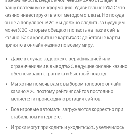
вашу платежную информацию. Удивительного%2C что
казино инвестируют в этот методом оплаты. Но покуда
он не а популярен%2C мы должно следить за будущим
монет%2C которые обещают попасть на такие сайты
казино. Как и кредитные карты%2C дебетовые карты
принято в онлайн-казино по всему миру.
Даже в случае задержек с верификацией или
ограничениями в вывод%2C ведущие онлайн казино
обеспечивают страгника и быстрый подход.
Мы хотим помочь вам с выбором топового онлайн
казино%2C поэтому рейтинг сайтов постоянно
меняется и происходило ротация сайтов.
Все игровые автоматы загружаются корректно при
стабильном интернете.
Игроки могут приходить и уходить%2C увеличилось