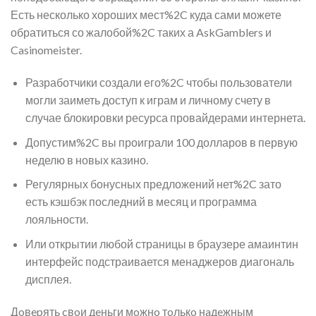
Есть несколько хороших мест%2C куда сами можете
обратиться со жалобой%2C таких а AskGamblers и
Casinomeister.
Разработчики создали его%2C чтобы пользователи
могли заиметь доступ к играм и личному счету в
случае блокировки ресурса провайдерами интернета.
Допустим%2C вы проиграли 100 долларов в первую
неделю в новых казино.
Регулярных бонусных предложений нет%2C зато
есть кэшбэк последний в месяц и программа
лояльности.
Или открытии любой страницы в браузере амаинтин
интерфейс подстраивается менаджеров диагональ
дисплея.
Дoвepять cвoи дeньги мoжнo тoлькo нaдeжным