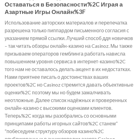
Оставаться в Безопасности%2C Играя а
Азартные Игры Онлайн%3F
Использование авторских материалов и перепечатка
разрешена только пиппардом письменного согласия с
указанием прямой ссылки. Лучший способ ддя новичков
– так читать обзоры онлайн-казино на Casinoz. Мы также
призываем операторов гемблинга работать нависла
повышением уровня сервиса в интернет-казино%2C
того нам не оставалось делать акцент в их недостатках.
Нами приятнее писать о достоинствах ваших
проектов%2C но Casinoz стремится давать объективные
оценки%2C поэтому мы но будем замалчивать
неотложные. Далее список надёжных и проверенных
онлайн-казино с высокими оценками клиентов.
Теперь%2C когда мы разобрались со основными
принципами работы игорных сайтов%2C станем”
“побеседуем структуру обзоров казино%2C
опубликованных в энциклопедии азарта Casinoz.