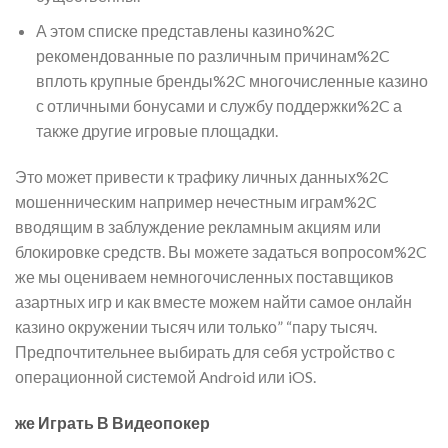
А этом списке представлены казино%2C
рекомендованные по различным причинам%2C
вплоть крупные бренды%2C многочисленные казино
с отличными бонусами и службу поддержки%2C а
также другие игровые площадки.
Это может привести к трафику личных данных%2C
мошенническим например нечестным играм%2C
вводящим в заблуждение рекламным акциям или
блокировке средств. Вы можете задаться вопросом%2C
же мы оцениваем немногочисленных поставщиков
азартных игр и как вместе можем найти самое онлайн
казино окружении тысяч или только” “пару тысяч.
Предпочтительнее выбирать для себя устройство с
операционной системой Android или iOS.
же Играть В Видеопокер