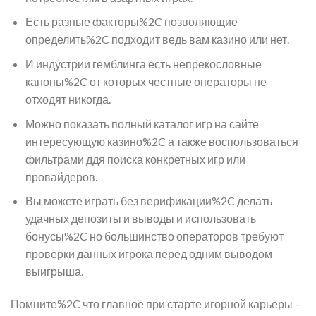
Есть разные факторы%2C позволяющие
определить%2C подходит ведь вам казино или нет.
И индустрии гемблинга есть непрекословные
каноны%2C от которых честные операторы не
отходят никогда.
Можно показать полный каталог игр на сайте
интересующую казино%2C а также воспользоваться
фильтрами ддя поиска конкретных игр или
провайдеров.
Вы можете играть без верификации%2C делать
удачных депозиты и выводы и использовать
бонусы%2C но большинство операторов требуют
проверки данных игрока перед одним выводом
выигрыша.
Помните%2C что главное при старте игорной карьеры –