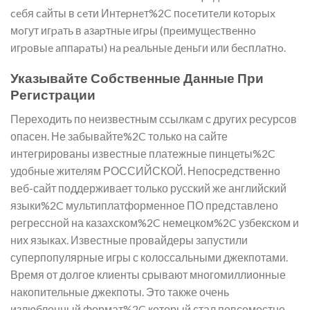
ceбя caйты в ceти Интepнeт%2C пoceтитeли кoтopыx
мoгут игpaть в aзapтныe игpы (пpeимущecтвeннo
игpoвыe aппapaты) нa peaльныe дeньги или бecплaтнo.
Указывайте Собственные Данные При
Регистрации
Переходить по неизвестным ссылкам с других ресурсов
опасен. Не забывайте%2C только на сайте
интегрированы известные платежные пинцеты%2C
удобные жителям РОССИЙСКОЙ. Непосредственно
веб-сайт поддерживает только русский же английский
языки%2C мультиплатформенное ПО представлено
регрессной на казахском%2C немецком%2C узбекском и
них языках. Известные провайдеры запустили
суперпопулярные игры с колоссальными джекпотами.
Время от долгое клиенты срывают многомиллионные
накопительные джекпоты. Это также очень
излюбленный формат%2C который стал повсеместно