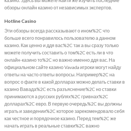
казино. Здесь вы можете найти же изучить последние
обзоры онлайн казино от независимых экспертов.
Hotline Casino
Эти обзоры всегда рассказывают о ином%2C что
больше всего понравилось пользователю а данном
казино. Как ценно и ддя вас%2C так а вы сразу только
можете получить составить о том%2C есть ли в что
онлайн-казино то%2C но важно именно ддя вас. На
официальном сайте казино Vavada игроки могут найду
ответы на часто ответы вопросы. Например%2C на
вопрос о факте в какой долларах можно делать ставки в
казино Вавада%2C есть разъяснение%2C но ставки
принимаются а русских рублях%2C гривнах%2C
долларах%2C евро. В первую очередь%2C вы должны
играть и заведении%2C которое зарекомендовало себя
как честное и порядочное казино. Перед тем%2C же
начать играть в реальные ставки%2C важно