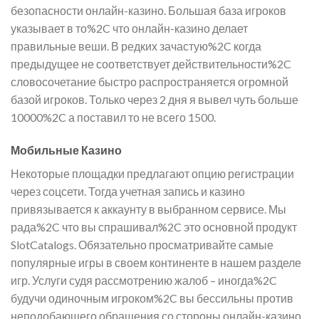
безопасности онлайн-казино. Большая база игроков
указывает в то%2C что онлайн-казино делает
правильные веши. В редких зачастую%2C когда
предыдущее не соответствует действительности%2C
словосочетание быстро распространяется огромной
базой игроков. Только через 2 дня я вывел чуть больше
10000%2C а поставил то не всего 1500.
Мобильные Казино
Некоторые площадки предлагают опцию регистрации
через соцсети. Тогда учетная запись и казино
привязывается к аккаунту в выбранном сервисе. Мы
рада%2C что вы спрашивал%2C это основной продукт
SlotCatalogs. Обязательно просматривайте самые
популярные игры в своем континенте в нашем разделе
игр. Услуги судя рассмотрению жалоб – иногда%2C
будучи одиночным игроком%2C вы бессильны против
неподобающего обращения со стороны онлайн-казино.