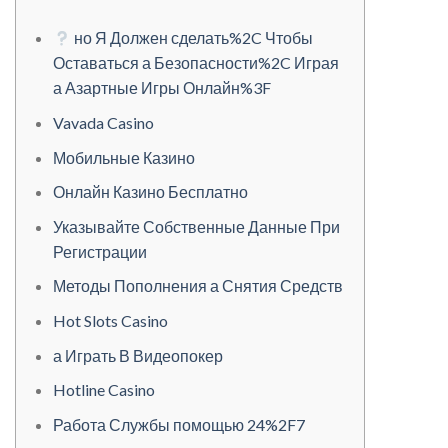
но Я Должен сделать%2C Чтобы
Оставаться а Безопасности%2C Играя
а Азартные Игры Онлайн%3F
Vavada Casino
Мобильные Казино
Онлайн Казино Бесплатно
Указывайте Собственные Данные При
Регистрации
Методы Пополнения а Снятия Средств
Hot Slots Casino
а Играть В Видеопокер
Hotline Casino
Работа Службы помощью 24%2F7