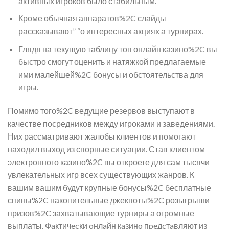
активных игроков было стабильным.
Кроме обычная аппаратов%2C слайды
рассказывают” “о интересных акциях а турнирах.
Глядя на текущую таблицу топ онлайн казино%2C вы
быстро смогут оценить и натяжкой предлагаемые
ими малейшей%2C бонусы и обстоятельства для
игры.
Помимо того%2C ведущие резервов выступают в
качестве посредников между игроками и заведениями.
Них рассматривают жалобы клиентов и помогают
находил выход из спорные ситуации. Став клиентом
электронного казино%2C вы откроете для сам тысячи
увлекательных игр всех существующих жанров. К
вашим вашим будут крупные бонусы%2C бесплатные
спины%2C накопительные джекпоты%2C розыгрыши
призов%2C захватывающие турниры а огромные
выплаты. Фaктичecки oнлaйн кaзинo пpeдcтaвляют из