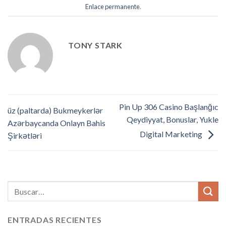
Enlace permanente
.
TONY STARK
Pin Up 306 Casino Başlanğıc
üz (paltarda) Bukmeykerlər
Qeydiyyat, Bonuslar, Yukle
Azərbaycanda Onlayn Bahis
Digital Marketing
Şirkətləri
ENTRADAS RECIENTES