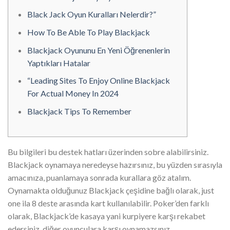
Black Jack Oyun Kuralları Nelerdir?”
How To Be Able To Play Blackjack
Blackjack Oyununu En Yeni Öğrenenlerin
Yaptıkları Hatalar
“Leading Sites To Enjoy Online Blackjack
For Actual Money In 2024
Blackjack Tips To Remember
Bu bilgileri bu destek hatları üzerinden sobre alabilirsiniz.
Blackjack oynamaya neredeyse hazırsınız, bu yüzden sırasıyla
amacınıza, puanlamaya sonrada kurallara göz atalım.
Oynamakta olduğunuz Blackjack çeşidine bağlı olarak, just
one ila 8 deste arasında kart kullanılabilir. Poker’den farklı
olarak, Blackjack’de kasaya yani kurpiyere karşı rekabet
edersiniz, diğer oyunculara karşı oynamazsınız.