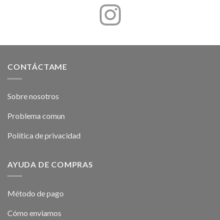
CONTÁCTAME
Sobre nosotros
Problema comun
Política de privacidad
AYUDA DE COMPRAS
Método de pago
Cómo enviamos