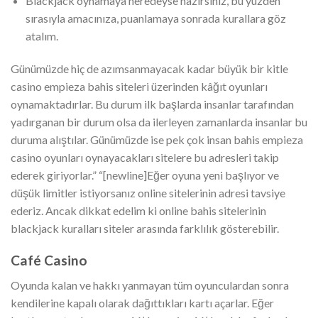
Blackjack oynamaya neredeyse hazırsınız, bu yüzden
sırasıyla amacınıza, puanlamaya sonrada kurallara göz
atalım.
Günümüzde hiç de azımsanmayacak kadar büyük bir kitle
casino empieza bahis siteleri üzerinden kâğıt oyunları
oynamaktadırlar. Bu durum ilk başlarda insanlar tarafından
yadırganan bir durum olsa da ilerleyen zamanlarda insanlar bu
duruma alıştılar. Günümüzde ise pek çok insan bahis empieza
casino oyunları oynayacakları sitelere bu adresleri takip
ederek giriyorlar.” “[newline]Eğer oyuna yeni başlıyor ve
düşük limitler istiyorsanız online sitelerinin adresi tavsiye
ederiz. Ancak dikkat edelim ki online bahis sitelerinin
blackjack kuralları siteler arasında farklılık gösterebilir.
Café Casino
Oyunda kalan ve hakkı yanmayan tüm oyunculardan sonra
kendilerine kapalı olarak dağıttıkları kartı açarlar. Eğer