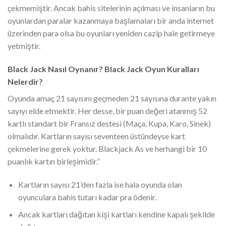
çekmemiştir. Ancak bahis sitelerinin açılması ve insanların bu
oyunlardan paralar kazanmaya başlamaları bir anda internet
üzerinden para olsa bu oyunları yeniden cazip hale getirmeye
yetmiştir.
Black Jack Nasıl Oynanır? Black Jack Oyun Kuralları
Nelerdir?
Oyunda amaç 21 sayısını geçmeden 21 sayısına durante yakın
sayıyı elde etmektir. Her desse, bir puan değeri atanmış 52
kartlı standart bir Fransız destesi (Maça, Kupa, Karo, Sinek)
olmalıdır. Kartların sayısı seventeen üstündeyse kart
çekmelerine gerek yoktur. Blackjack As ve herhangi bir 10
puanlık kartın birleşimidir.”
Kartların sayısı 21’den fazla ise hala oyunda olan
oyunculara bahis tutarı kadar pra ödenir.
Ancak kartları dağıtan kişi kartları kendine kapalı şekilde