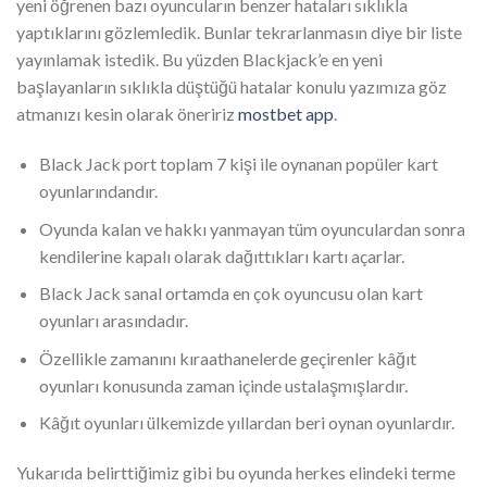
yeni öğrenen bazı oyuncuların benzer hataları sıklıkla
yaptıklarını gözlemledik. Bunlar tekrarlanmasın diye bir liste
yayınlamak istedik. Bu yüzden Blackjack’e en yeni
başlayanların sıklıkla düştüğü hatalar konulu yazımıza göz
atmanızı kesin olarak öneririz
mostbet app
.
Black Jack port toplam 7 kişi ile oynanan popüler kart
oyunlarındandır.
Oyunda kalan ve hakkı yanmayan tüm oyunculardan sonra
kendilerine kapalı olarak dağıttıkları kartı açarlar.
Black Jack sanal ortamda en çok oyuncusu olan kart
oyunları arasındadır.
Özellikle zamanını kıraathanelerde geçirenler kâğıt
oyunları konusunda zaman içinde ustalaşmışlardır.
Kâğıt oyunları ülkemizde yıllardan beri oynan oyunlardır.
Yukarıda belirttiğimiz gibi bu oyunda herkes elindeki terme