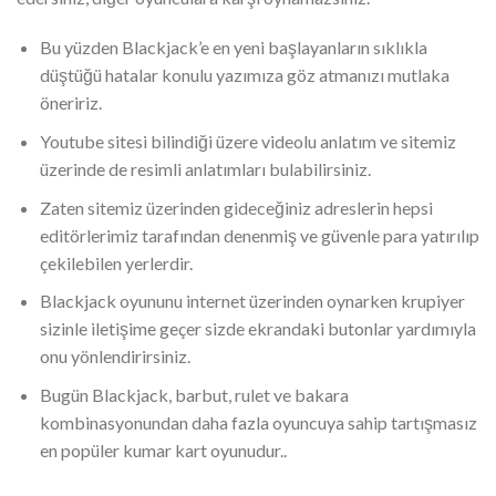
Bu yüzden Blackjack’e en yeni başlayanların sıklıkla
düştüğü hatalar konulu yazımıza göz atmanızı mutlaka
öneririz.
Youtube sitesi bilindiği üzere videolu anlatım ve sitemiz
üzerinde de resimli anlatımları bulabilirsiniz.
Zaten sitemiz üzerinden gideceğiniz adreslerin hepsi
editörlerimiz tarafından denenmiş ve güvenle para yatırılıp
çekilebilen yerlerdir.
Blackjack oyununu internet üzerinden oynarken krupiyer
sizinle iletişime geçer sizde ekrandaki butonlar yardımıyla
onu yönlendirirsiniz.
Bugün Blackjack, barbut, rulet ve bakara
kombinasyonundan daha fazla oyuncuya sahip tartışmasız
en popüler kumar kart oyunudur..