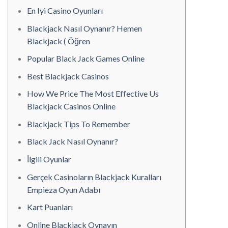
En Iyi Casino Oyunları
Blackjack Nasıl Oynanır? Hemen
Blackjack ( Öğren
Popular Black Jack Games Online
Best Blackjack Casinos
How We Price The Most Effective Us
Blackjack Casinos Online
Blackjack Tips To Remember
Black Jack Nasıl Oynanır?
İlgili Oyunlar
Gerçek Casinoların Blackjack Kuralları
Empieza Oyun Adabı
Kart Puanları
Online Blackjack Oynayın