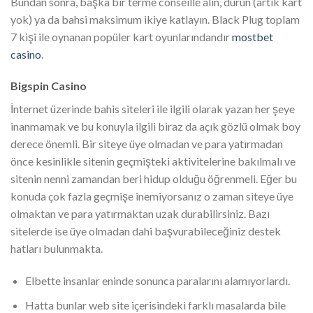
Bundan sonra, başka bir terme conseillé alın, durun (artık kart
yok) ya da bahsi maksimum ikiye katlayın. Black Plug toplam
7 kişi ile oynanan popüler kart oyunlarındandır
mostbet
casino
.
Bigspin Casino
İnternet üzerinde bahis siteleri ile ilgili olarak yazan her şeye
inanmamak ve bu konuyla ilgili biraz da açık gözlü olmak boy
derece önemli. Bir siteye üye olmadan ve para yatırmadan
önce kesinlikle sitenin geçmişteki aktivitelerine bakılmalı ve
sitenin nenni zamandan beri hidup olduğu öğrenmeli. Eğer bu
konuda çok fazla geçmişe inemiyorsanız o zaman siteye üye
olmaktan ve para yatırmaktan uzak durabilirsiniz. Bazı
sitelerde ise üye olmadan dahi başvurabileceğiniz destek
hatları bulunmakta.
Elbette insanlar eninde sonunca paralarını alamıyorlardı.
Hatta bunlar web site içerisindeki farklı masalarda bile