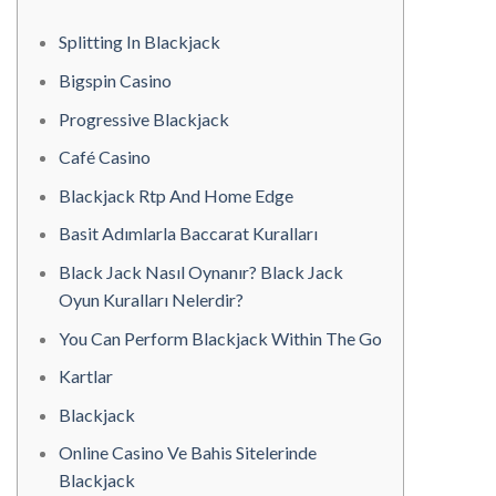
Splitting In Blackjack
Bigspin Casino
Progressive Blackjack
Café Casino
Blackjack Rtp And Home Edge
Basit Adımlarla Baccarat Kuralları
Black Jack Nasıl Oynanır? Black Jack
Oyun Kuralları Nelerdir?
You Can Perform Blackjack Within The Go
Kartlar
Blackjack
Online Casino Ve Bahis Sitelerinde
Blackjack