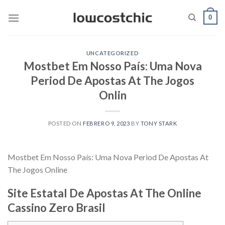
Saltar
0
al
contenido
UNCATEGORIZED
Mostbet Em Nosso País: Uma Nova
Period De Apostas At The Jogos
Onlin
POSTED ON
FEBRERO 9, 2023
BY
TONY STARK
Mostbet Em Nosso País: Uma Nova Period De Apostas At
The Jogos Online
Site Estatal De Apostas At The Online
Cassino Zero Brasil