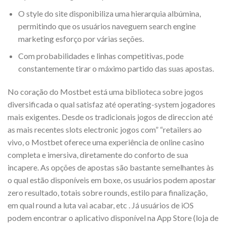
O style do site disponibiliza uma hierarquia albúmina,
permitindo que os usuários naveguem search engine
marketing esforço por várias seções.
Com probabilidades e linhas competitivas, pode
constantemente tirar o máximo partido das suas apostas.
No coração do Mostbet está uma biblioteca sobre jogos
diversificada o qual satisfaz até operating-system jogadores
mais exigentes. Desde os tradicionais jogos de direccion até
as mais recentes slots electronic jogos com” “retailers ao
vivo, o Mostbet oferece uma experiência de online casino
completa e imersiva, diretamente do conforto de sua
incapere. As opções de apostas são bastante semelhantes às
o qual estão disponíveis em boxe, os usuários podem apostar
zero resultado, totais sobre rounds, estilo para finalização,
em qual round a luta vai acabar, etc . Já usuários de iOS
podem encontrar o aplicativo disponível na App Store (loja de