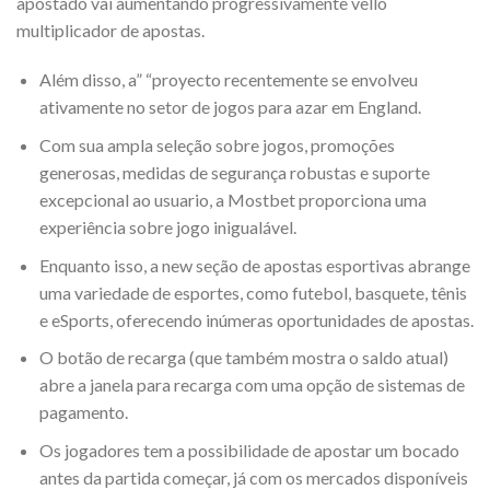
apostado vai aumentando progressivamente vello
multiplicador de apostas.
Além disso, a” “proyecto recentemente se envolveu
ativamente no setor de jogos para azar em England.
Com sua ampla seleção sobre jogos, promoções
generosas, medidas de segurança robustas e suporte
excepcional ao usuario, a Mostbet proporciona uma
experiência sobre jogo inigualável.
Enquanto isso, a new seção de apostas esportivas abrange
uma variedade de esportes, como futebol, basquete, tênis
e eSports, oferecendo inúmeras oportunidades de apostas.
O botão de recarga (que também mostra o saldo atual)
abre a janela para recarga com uma opção de sistemas de
pagamento.
Os jogadores tem a possibilidade de apostar um bocado
antes da partida começar, já com os mercados disponíveis