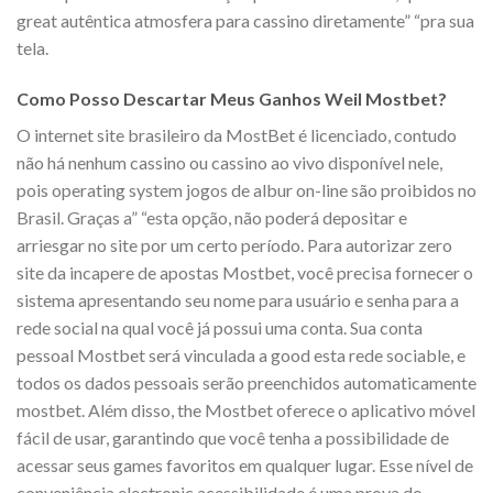
great autêntica atmosfera para cassino diretamente” “pra sua
tela.
Como Posso Descartar Meus Ganhos Weil Mostbet?
O internet site brasileiro da MostBet é licenciado, contudo
não há nenhum cassino ou cassino ao vivo disponível nele,
pois operating system jogos de albur on-line são proibidos no
Brasil. Graças a” “esta opção, não poderá depositar e
arriesgar no site por um certo período. Para autorizar zero
site da incapere de apostas Mostbet, você precisa fornecer o
sistema apresentando seu nome para usuário e senha para a
rede social na qual você já possui uma conta. Sua conta
pessoal Mostbet será vinculada a good esta rede sociable, e
todos os dados pessoais serão preenchidos automaticamente
mostbet. Além disso, the Mostbet oferece o aplicativo móvel
fácil de usar, garantindo que você tenha a possibilidade de
acessar seus games favoritos em qualquer lugar. Esse nível de
conveniência electronic acessibilidade é uma prova do