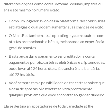
diferentes opções como cores, dezenas, colunas, ímpares ou
ens e até mesmo no número exato.
Como um jogador ávido dessa plataforma, descobri várias
estratégias o qual podem aumentar suas chances de êxito.
O MostBet também atrai operating-system usuários com
ofertas promocionais e bônus, melhorando an experiência
geral de apostas.
Basta aguardar o pagamento ser creditado na conta,
pagamentos por pix, carteiras eletrônicas e criptomoedas,
pode levar até 24 horas úteis, já transferência bancária,
até 72 hrs úteis.
Você sempre tem a possibilidade de ter certeza sobre que
a casa de apostas Mostbet resolverá prontamente
qualquer problema que você encontrar ao ganhar dinheiro.
Ela se destina an apostadores de toda variedade at the