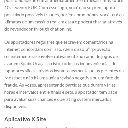
possibilidade de entrar imediatamente em mesas caras sobre
10 a twenty EUR. Com esse jogo, você não se preocupará
possuindo possíveis fraudes, porém como bônus, você terá an
klimatas de um cassino real em casa e poderá charlar através
do revendedor through chat online.
Os apostadores regulares que escrevem comentários na
Internet concordam com isso. Além disso, a” “proyecto
recentemente se envolveu ativamente no ramo de jogos de
azar em Spain. Graças an isto, todos os inconveniencias dos
jogadores são resolvidos instantaneamente pelos gerentes da
Mostbet e não há uma única revisão negativa ou um fato de
fraude. Às vezes, apresentando partidas que duram várias
horas e intervalos entre finais e sets, u apostador tem pace
para avaliar suas chances e operating system mercados
disponíveis.
Aplicativo X Site