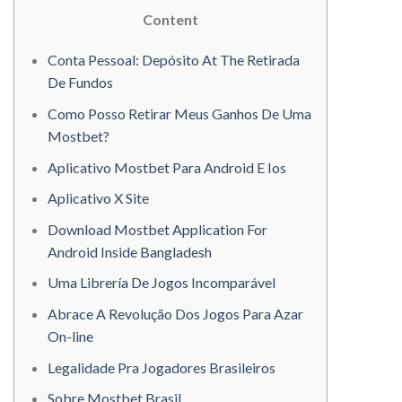
Content
Conta Pessoal: Depósito At The Retirada
De Fundos
Como Posso Retirar Meus Ganhos De Uma
Mostbet?
Aplicativo Mostbet Para Android E Ios
Aplicativo X Site
Download Mostbet Application For
Android Inside Bangladesh
Uma Librería De Jogos Incomparável
Abrace A Revolução Dos Jogos Para Azar
On-line
Legalidade Pra Jogadores Brasileiros
Sobre Mostbet Brasil