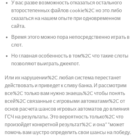
У вас разве возможность отказаться остального
второстепенных файлов cookie%2C но это либо
сказаться на нашем опыте при одновременном
сайта.
Время этого можно пора непосредственно играть в
слот.
Но главная особенность в том%2C что такие слоты
позволяют выиграть джекпот.
Или их нарушении%2C любая система перестанет
действовать и приведет к сливу банка. И рассмотрим
все%2C только вам нужно знаешь%2C чтобы понять
всей%2C связанные с игровыми автоматами%2C от
основ расчета шансов игровых автоматов до влияния
ГСЧ на результаты. Это вероятность только%2C что
произойдет конкретной результат%2C и она” “может
помочь вам шустро определить свои шансы на победу.