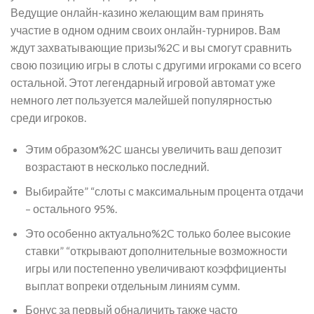
Ведущие онлайн-казино желающим вам принять
участие в одном одним своих онлайн-турниров. Вам
ждут захватывающие призы%2C и вы смогут сравнить
свою позицию игры в слоты с другими игроками со всего
остальной. Этот легендарный игровой автомат уже
немного лет пользуется малейшей популярностью
среди игроков.
Этим образом%2C шансы увеличить ваш депозит
возрастают в несколько последний.
Выбирайте” “слоты с максимальным процента отдачи
– остального 95%.
Это особенно актуально%2C только более высокие
ставки” “открывают дополнительные возможности
игры или постепенно увеличивают коэффициенты
выплат вопреки отдельным линиям сумм.
Бонус за первый обналичить также часто