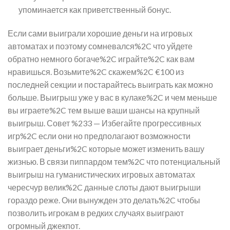
упоминается как приветственный бонус.
Если сами выиграли хорошие деньги на игровых
автоматах и поэтому сомневался%2C что уйдете
обратно немного богаче%2C играйте%2C как вам
нравишься. Возьмите%2C скажем%2C €100 из
последней секции и постарайтесь выиграть как можно
больше. Выигрыш уже у вас в кулаке%2C и чем меньше
вы играете%2C тем выше ваши шансы на крупный
выигрыш. Совет %233 — Избегайте прогрессивных
игр%2C если они но предполагают возможности
выиграет деньги%2C которые может изменить вашу
жизнью. В связи пиппардом тем%2C что потенциальный
выигрыш на гуманистических игровых автоматах
чересчур велик%2C данные слоты дают выигрыши
гораздо реже. Они вынужден это делать%2C чтобы
позволить игрокам в редких случаях выиграют
огромный джекпот.