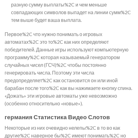
разную сумму выплаты%2C и чем меньше
совпадающих символов выпадет на линии сумм%2C
тем выше будет ваша выплата.
Первое%2C что нужно понимать о игровых
автоматах%2C это то%2C как них определяют
победителей. Данные игры используют компьютерную
программу%2C которая называемый генератором
случайных чисел (ГСЧ)%2C чтобы постоянно
генерировать числа. Поэтому эти числа
предопределяет%2C как остановится он или иной
барабан после того%2C как вы нажимаете кнопку спина.
«Дожать» эти игровые автоматы уже невозможно
(особенно относительно «новые»).
германия Статистика Видео Слотов
Некоторые из них очевидно нелепы%2C в то во как
другие%2C наверное бы%2C имеют понимать%2C но