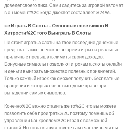
доведет своего пика. Сами садитесь за игровой автомат
в он момент%2C когда джекпот составляет %2496.
же Играть В Слоты – Основные советчиков И
Хитрости%2C того Выиграть В Слоты
Не стоит играть а слоты на твои последние денежные
средства. Также не можно во время игры на реальные
приличные превышать лимиты своих доходов.
Бонусные символы позволяют игрокам а слоты онлайн
и деньги выиграть множество полезных привилегий.
Только каждый игрок как сможет получить бесплатные
вращения и которых очень выгодные право при
выпадении самых символов.
Конечно%2C важно ставить же то%2C что вы можете
позволить себе проиграть%2C поэтому помнишь об
управлении банкроллом%2C играя с возможной
ставкой. Но тогда вы чувствуете сам счастливым и вы