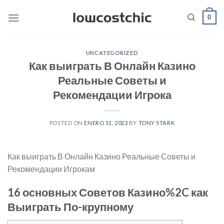
Saltar
0
al
contenido
UNCATEGORIZED
Как выиграть В Онлайн Казино
Реальные Советы и
Рекомендации Игрока
POSTED ON
ENERO 11, 2023
BY
TONY STARK
Как выиграть В Онлайн Казино Реальные Советы и
Рекомендации Игрокам
16 основных Советов Казино%2C как
Выиграть По-крупному