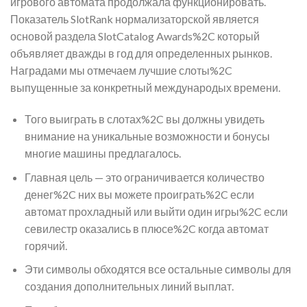
игрового автомата продолжала функционировать.
Показатель SlotRank нормализаторской является
основой раздела SlotCatalog Awards%2C который
объявляет дважды в год для определенных рынков.
Наградами мы отмечаем лучшие слоты%2C
выпущенные за конкретный международых времени.
Того выиграть в слотах%2C вы должны увидеть
внимание на уникальные возможности и бонусы
многие машины предлагалось.
Главная цель — это ограничивается количество
денег%2C них вы можете проиграть%2C если
автомат прохладный или выйти один игры%2C если
севилестр оказались в плюсе%2C когда автомат
горячий.
Эти символы обходятся все остальные символы для
создания дополнительных линий выплат.