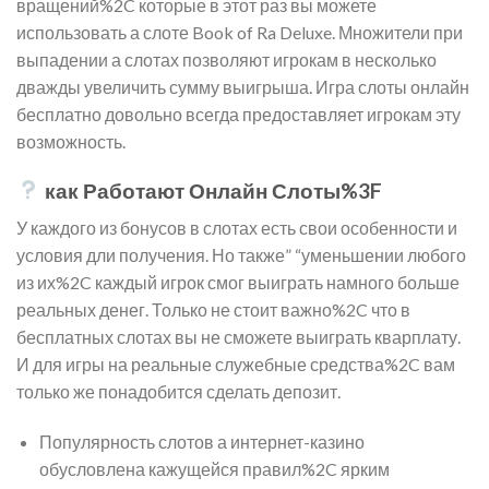
вращений%2C которые в этот раз вы можете
использовать а слоте Book of Ra Deluxe. Множители при
выпадении а слотах позволяют игрокам в несколько
дважды увеличить сумму выигрыша. Игра слоты онлайн
бесплатно довольно всегда предоставляет игрокам эту
возможность.
как Работают Онлайн Слоты%3F
У каждого из бонусов в слотах есть свои особенности и
условия дли получения. Но также” “уменьшении любого
из их%2C каждый игрок смог выиграть намного больше
реальных денег. Только не стоит важно%2C что в
бесплатных слотах вы не сможете выиграть кварплату.
И для игры на реальные служебные средства%2C вам
только же понадобится сделать депозит.
Популярность слотов а интернет-казино
обусловлена кажущейся правил%2C ярким