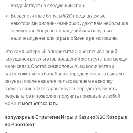
воздействует на следующий спин.
Бездепозитные бонусы%2C предлагаемые
некоторыми онлайн-казино%2C дают вам небольшое
количество бонусных вращений или бонусных
наличных денег для игры в обмен в регистрацию.
Это компьютерный алгоритм%2C обеспечивающий
кажущаяся результатов вращений же отсутствие между
мной связи. Состав символов%2C их количество а
расположение на барабанах определяются за выпало
секунды после нажатия пользователем на кнопку
запуска спина. Это гарантирует непредсказуемость
результатов и позволяет получить призовые в любой
момент
мостбет скачать
.
популярные Стратегии Игры и Казино%2C Которые
но Работают