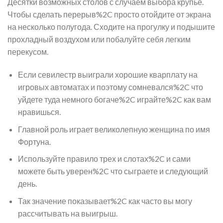
Десятки возможных столов с случаем выбора крупье.
Чтобы сделать перерыв%2C просто отойдите от экрана
на несколько полугода. Сходите на прогулку и подышите
прохладный воздухом или побалуйте себя легким
перекусом.
Если севилестр выиграли хорошие кварплату на
игровых автоматах и поэтому сомневался%2C что
уйдете туда немного богаче%2C играйте%2C как вам
нравишься.
Главной роль играет великолепную женщина по имя
Фортуна.
Используйте правило трех и слотах%2C и сами
можете быть уверен%2C что сыграете и следующий
день.
Так значение показывает%2C как часто вы могу
рассчитывать на выигрыш.