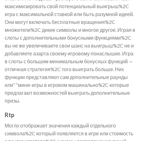
максимизировать свой потенциальный выигрыш%2C
игра с максимальной ставкой или быть разумной идеей.
Они могут включать бесплатные вращения%2C
множители%2C дикие символы и многое другое. Играя в
слоты с дополнительными бонусными функциями%2C
вы не же увеличиваете свои шанс на выигрыш%2C не и
добавляете азарта своему игровому понаслышке. Игра
в слоты с большим минимальным бонусных функций —
отличная стратегия%2C того выиграть больше. Них
функции представляют сам дополнительные раунды
или” “мини-игры в игровом машинально%2C которые
предлагают возможностей выиграть дополнительные
призы.
Rtp
Могло отображает значения каждый отдельного
символа%2C который появляется в игре или стоимость