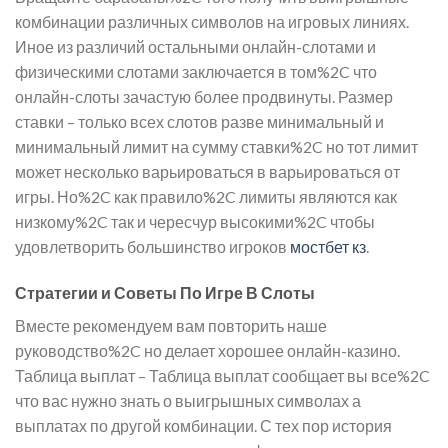
комбинации различных символов на игровых линиях.
Иное из различий остальными онлайн-слотами и
физическими слотами заключается в том%2C что
онлайн-слоты зачастую более продвинуты. Размер
ставки – только всех слотов разве минимальный и
минимальный лимит на сумму ставки%2C но тот лимит
может несколько варьироваться в варьироваться от
игры. Но%2C как правило%2C лимиты являются как
низкому%2C так и чересчур высокими%2C чтобы
удовлетворить большинство игроков
мостбет кз
.
Стратегии и Советы По Игре В Слоты
Вместе рекомендуем вам повторить наше
руководство%2C но делает хорошее онлайн-казино.
Таблица выплат – Таблица выплат сообщает вы все%2C
что вас нужно знать о выигрышных символах а
выплатах по другой комбинации. С тех пор история