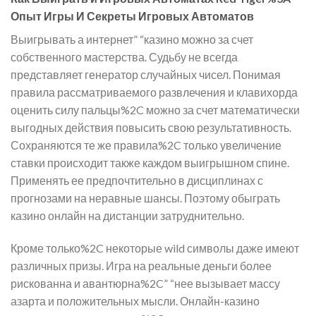
Опыт Игры И Секреты Игровых Автоматов
Выигрывать а интернет” “казино можно за счет
собственного мастерства. Судьбу не всегда
представляет генератор случайных чисел. Понимая
правила рассматриваемого развлечения и клавихорда
оценить силу пальцы%2C можно за счет математически
выгодных действия повысить свою результативность.
Сохраняются те же правила%2C только увеличение
ставки происходит также каждом выигрышном спине.
Применять ее предпочтительно в дисциплинах с
прогнозами на неравные шансы. Поэтому обыграть
казино онлайн на дистанции затруднительно.
Кроме только%2C некоторые wild символы даже имеют
различных призы. Игра на реальные деньги более
рискованна и авантюрна%2C” “нее вызывает массу
азарта и положительных мысли. Онлайн-казино