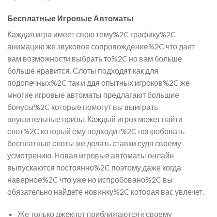
Бесплатные Игровые Автоматы
Каждая игра имеет свою тему%2C графику%2C
анимацию же звуковое сопровождение%2C что дает
вам возможности выбрать то%2C но вам больше
больше нравится. Слоты подходят как для
подопечных%2C так и ддя опытных игроков%2C же
многие игровые автоматы предлагают большие
бонусы%2C которые помогут вы выиграть
внушительные призы. Каждый игрок может найти
слот%2C который ему подходит%2C попробовать
бесплатные слоты же делать ставки судя своему
усмотрению. Новая игровые автоматы онлайн
выпускаются постоянно%2C поэтому даже когда
наверное%2C что уже но испробовано%2C вы
обязательно найдете новинку%2C которая вас увлечет.
Же только джекпот приближаются к своему