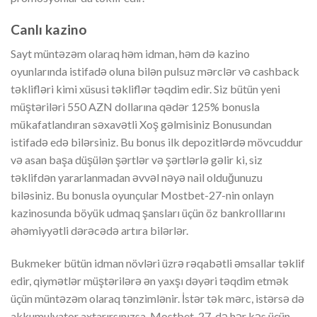
Canlı kazino
Sayt müntəzəm olaraq həm idman, həm də kazino
oyunlarında istifadə oluna bilən pulsuz mərclər və cashback
təklifləri kimi xüsusi təkliflər təqdim edir. Siz bütün yeni
müştəriləri 550 AZN dollarına qədər 125% bonusla
mükafatlandıran səxavətli Xoş gəlmisiniz Bonusundan
istifadə edə bilərsiniz. Bu bonus ilk depozitlərdə mövcuddur
və asan başa düşülən şərtlər və şərtlərlə gəlir ki, siz
təklifdən yararlanmadan əvvəl nəyə nail olduğunuzu
biləsiniz. Bu bonusla oyunçular Mostbet-27-nin onlayn
kazinosunda böyük udmaq şansları üçün öz bankrolllarını
əhəmiyyətli dərəcədə artıra bilərlər.
Bukmeker bütün idman növləri üzrə rəqabətli əmsallar təklif
edir, qiymətlər müştərilərə ən yaxşı dəyəri təqdim etmək
üçün müntəzəm olaraq tənzimlənir. İstər tək mərc, istərsə də
akkumulyator axtarırsınızsa, Mostbet-27-də hər kəs üçün