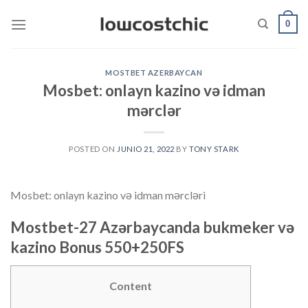
Saltar
0
al
contenido
MOSTBET AZERBAYCAN
Mosbet: onlayn kazino və idman
mərclər
POSTED ON
JUNIO 21, 2022
BY
TONY STARK
Mosbet: onlayn kazino və idman mərcləri
Mostbet-27 Azərbaycanda bukmeker və
kazino Bonus 550+250FS
Content