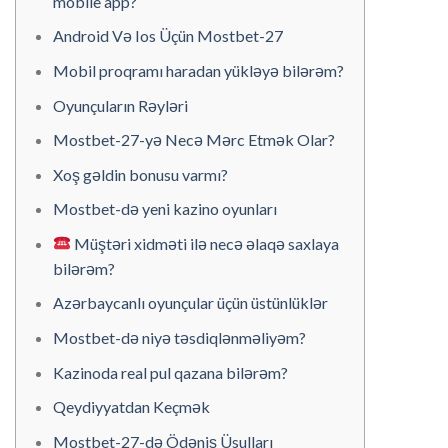
mobile app?
Android Və Ios Üçün Mostbet-27
Mobil proqramı haradan yükləyə bilərəm?
Oyunçuların Rəyləri
Mostbet-27-yə Necə Mərc Etmək Olar?
Xoş gəldin bonusu varmı?
Mostbet-də yeni kazino oyunları
Müştəri xidməti ilə necə əlaqə saxlaya
bilərəm?
Azərbaycanlı oyunçular üçün üstünlüklər
Mostbet-də niyə təsdiqlənməliyəm?
Kazinoda real pul qazana bilərəm?
Qeydiyyatdan Keçmək
Mostbet-27-də Ödəniş Üsulları