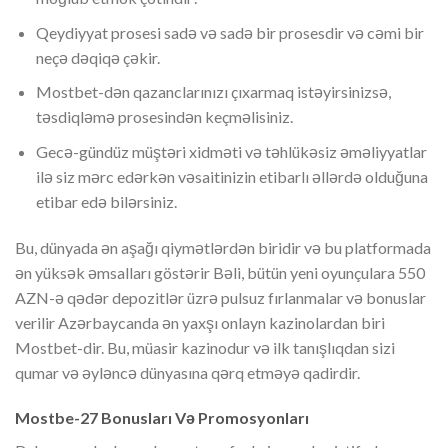
Qeydiyyat prosesi sadə və sadə bir prosesdir və cəmi bir
neçə dəqiqə çəkir.
Mostbet-dən qazanclarınızı çıxarmaq istəyirsinizsə,
təsdiqləmə prosesindən keçməlisiniz.
Gecə-gündüz müştəri xidməti və təhlükəsiz əməliyyatlar
ilə siz mərc edərkən vəsaitinizin etibarlı əllərdə olduğuna
etibar edə bilərsiniz.
Bu, dünyada ən aşağı qiymətlərdən biridir və bu platformada
ən yüksək əmsalları göstərir Bəli, bütün yeni oyunçulara 550
AZN-ə qədər depozitlər üzrə pulsuz fırlanmalar və bonuslar
verilir Azərbaycanda ən yaxşı onlayn kazinolardan biri
Mostbet-dir. Bu, müasir kazinodur və ilk tanışlıqdan sizi
qumar və əyləncə dünyasına qərq etməyə qadirdir.
Mostbe-27 Bonusları Və Promosyonları