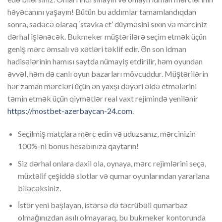
həyəcanını yaşayın! Bütün bu addımlar tamamlandıqdan
sonra, sadəcə olaraq ‘stavka et’ düyməsini sıxın və mərciniz
dərhal işlənəcək. Bukmeker müştərilərə seçim etmək üçün
geniş mərc əmsalı və xətləri təklif edir. Ən son idman
hadisələrinin hamısı saytda nümayiş etdirilir, həm oyundan
əvvəl, həm də canlı oyun bazarları mövcuddur. Müştərilərin
hər zaman mərcləri üçün ən yaxşı dəyəri əldə etmələrini
təmin etmək üçün qiymətlər real vaxt rejimində yenilənir
https://mostbet-azerbaycan-24.com
.
Seçilmiş matçlara mərc edin və uduzsanız, mərcinizin
100%-ni bonus hesabınıza qaytarın!
Siz dərhal onlara daxil ola, oynaya, mərc rejimlərini seçə,
müxtəlif çeşiddə slotlar və qumar oyunlarından yararlana
biləcəksiniz.
İstər yeni başlayan, istərsə də təcrübəli qumarbaz
olmağınızdan asılı olmayaraq, bu bukmeker kontorunda