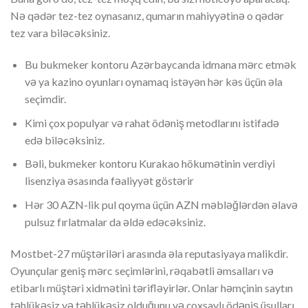
Nə qədər tez-tez oynasanız, qumarın mahiyyətinə o qədər
tez vara biləcəksiniz.
Bu bukmeker kontoru Azərbaycanda idmana mərc etmək
və ya kazino oyunları oynamaq istəyən hər kəs üçün əla
seçimdir.
Kimi çox populyar və rahat ödəniş metodlarını istifadə
edə biləcəksiniz.
Bəli, bukmeker kontoru Kurakao hökumətinin verdiyi
lisenziya əsasında fəaliyyət göstərir
Hər 30 AZN-lik pul qoyma üçün AZN məbləğlərdən əlavə
pulsuz fırlatmalar da əldə edəcəksiniz.
Mostbet-27 müştəriləri arasında əla reputasiyaya malikdir.
Oyunçular geniş mərc seçimlərini, rəqabətli əmsalları və
etibarlı müştəri xidmətini tərifləyirlər. Onlar həmçinin saytın
təhlükəsiz və təhlükəsiz olduğunu və çoxsaylı ödəniş üsulları