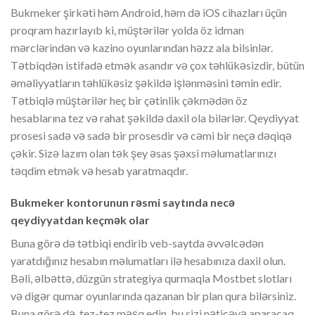
Bukmeker şirkəti həm Android, həm də iOS cihazları üçün
proqram hazırlayıb ki, müştərilər yolda öz idman
mərclərindən və kazino oyunlarından həzz ala bilsinlər.
Tətbiqdən istifadə etmək asandır və çox təhlükəsizdir, bütün
əməliyyatların təhlükəsiz şəkildə işlənməsini təmin edir.
Tətbiqlə müştərilər heç bir çətinlik çəkmədən öz
hesablarına tez və rahat şəkildə daxil ola bilərlər. Qeydiyyat
prosesi sadə və sadə bir prosesdir və cəmi bir neçə dəqiqə
çəkir. Sizə lazım olan tək şey əsas şəxsi məlumatlarınızı
təqdim etmək və hesab yaratmaqdır.
Bukmeker kontorunun rəsmi saytında necə
qeydiyyatdan keçmək olar
Buna görə də tətbiqi endirib veb-saytda əvvəlcədən
yaratdığınız hesabın məlumatları ilə hesabınıza daxil olun.
Bəli, əlbəttə, düzgün strategiya qurmaqla Mostbet slotları
və digər qumar oyunlarında qazanan bir plan qura bilərsiniz.
Buna görə də, tez-tez məşq edin, bu sizi nəticəyə aparacaq.