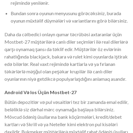
rejimində yenilənir.
Bundan sonra oyunun menyusunu görəcəksiniz, burada
oyunun müxtəlif düymələri və variantlarını görə bilərsiniz.
Daha da cəlbedici onlayn qumar təcrübəsi axtaranlar üçün
Mostbet-27 müştərilərə canlı diler seçimləri ilə real dilerlərə
qarşı oynamaq şansı da təklif edir. Müştərilər öz evlərinin
rahatlığında blackjack, bakara və rulet kimi oyunlarda iştirak
edə bilərlər. Real vaxt rejimində kartlarla və ya fırlanan
təkərlərlə məşğul olan peşəkar krupilər ilə canlı diler
oyunlarının niyə getdikcə populyarlaşdığını anlamaq asandır.
Android Və Ios Üçün Mostbet-27
Bütün depozitlər və pul vəsaitləri tez bir zamanda emal edilir,
beləliklə siz dərhal mərc oynamağa başlaya bilərsiniz.
Mövcud ödəniş üsullarına bank köçürmələri, kredit/debet
kartları və Skrill və ya Neteller kimi elektron pul kisələri
daxildir. Bukmeker müştərilərə müxtəlif rahat ödəniş üsulları