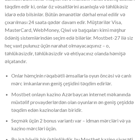
təqdim edir ki, onlar öz vəsaitlərini asanlıqla və təhlükəsiz
idarə edə bilsinlər. Bütün əmanətlər dərhal emal edilir və
çıxarılması 24 saata qədər davam edir. Müştərilər Visa,
MasterCard, WebMoney, Qiwi və başqaları kimi məşhur
ödəniş sistemlərindən seçim edə bilərlər. Mostbet-27 ilə siz
heç vaxt pulunuz üçün narahat olmayacaqsınız – o,
təhlükəsizdir, təhlükəsizdir və ehtiyacınız olanda həmişə
əlçatandır.
Onlar həmçinin rəqabətli əmsallarla oyun öncəsi və canlı
mərc imkanlarının geniş çeşidini təqdim edirlər.
Mostbet onlayn kazino Azərbaycan internet məkanında
müxtəlif provayderlərdən olan oyunların ən geniş çeşiddə
təqdim edən kazinolardan biridir.
Seçmək üçün 2 bonus variantı var – idman mərcləri və ya
kazino mərcləri üçün.
Bu isə böyük bir üstünlükdür, bu Mostbet kazino siyasəti