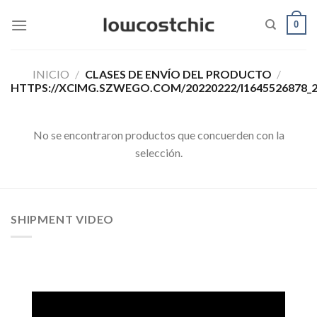
Saltar
0
al
contenido
INICIO
/
CLASES DE ENVÍO DEL PRODUCTO
/
HTTPS://XCIMG.SZWEGO.COM/20220222/I1645526878_2
No se encontraron productos que concuerden con la
selección.
SHIPMENT VIDEO